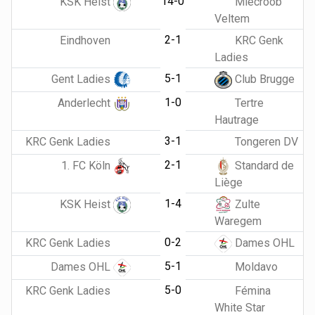
14-0
KSK Heist
Miecroob
Veltem
2-1
Eindhoven
KRC Genk
Ladies
5-1
Gent Ladies
Club Brugge
1-0
Anderlecht
Tertre
Hautrage
3-1
KRC Genk Ladies
Tongeren DV
2-1
1. FC Köln
Standard de
Liège
1-4
KSK Heist
Zulte
Waregem
0-2
KRC Genk Ladies
Dames OHL
5-1
Dames OHL
Moldavo
5-0
KRC Genk Ladies
Fémina
White Star