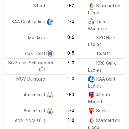
0-2
Sibret
Standard de
Liège
4-0
KAA Gent Ladies
Zulte
Waregem
0-6
Moldavo
KRC Genk
Ladies
0-5
KSK Heist
Telstar
SG Essen Schönebeck
3-0
KRC Genk
(D)
Ladies
1-0
MSV Duisburg
KAA Gent
Ladies
0-3
Anderlecht
Atlético
Madrid
3-0
Anderlecht
Sevilla
3-6
Achilles '29 (D)
Standard de
Liège