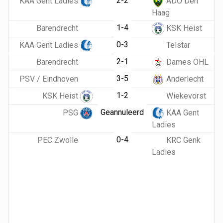
2-2
KAA Gent Ladies
ADO Den
Haag
1-4
Barendrecht
KSK Heist
0-3
KAA Gent Ladies
Telstar
2-1
Barendrecht
Dames OHL
3-5
PSV / Eindhoven
Anderlecht
1-2
KSK Heist
Wiekevorst
Geannuleerd
PSG
KAA Gent
Ladies
0-4
PEC Zwolle
KRC Genk
Ladies