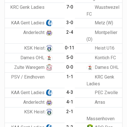
7-0
KRC Genk Ladies
Wuustwezel
FC
3-0
KAA Gent Ladies
Metz (W)
2-4
Anderlecht
Montpellier
(D)
0-11
KSK Heist
Heist U16
5-0
Dames OHL
Kontich FC
0-0
Zulte Waregem
Dames OHL
1-1
PSV / Eindhoven
KRC Genk
Ladies
4-3
KAA Gent Ladies
PEC Zwolle
4-1
Anderlecht
Arras
2-1
KSK Heist
Massenhoven