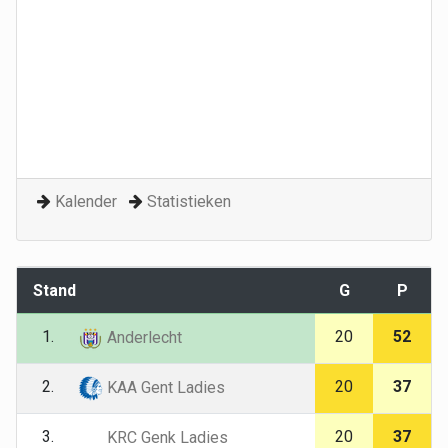
Kalender
Statistieken
Stand
G
P
1.
20
52
Anderlecht
2.
20
37
KAA Gent Ladies
3.
20
37
KRC Genk Ladies