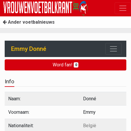
Ander voetbalnieuws
Emmy Donné
Word fan!
0
Info
Naam:
Donné
Voornaam:
Emmy
Nationaliteit:
België