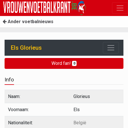
Ander voetbalnieuws
Els Glorieus
Word fan!
0
Info
Naam:
Glorieus
Voornaam:
Els
Nationaliteit:
België