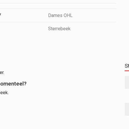
7
Dames OHL
Sterrebeek
S
er.
momenteel?
beek.