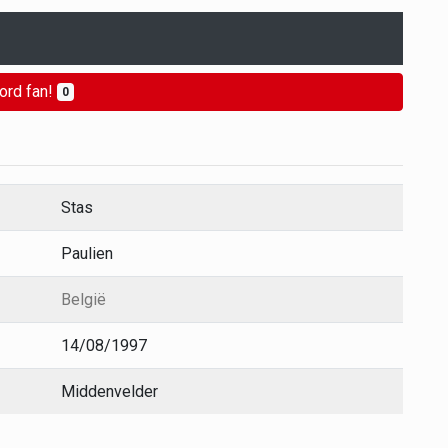
ord fan!
0
Stas
Paulien
België
14/08/1997
Middenvelder