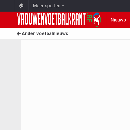
🏠
Meer sporten
Nieuws
Ander voetbalnieuws