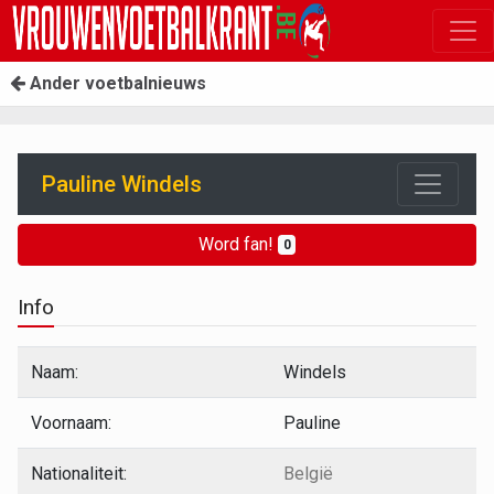
Ander voetbalnieuws
Pauline Windels
Word fan!
0
Info
Naam:
Windels
Voornaam:
Pauline
Nationaliteit:
België