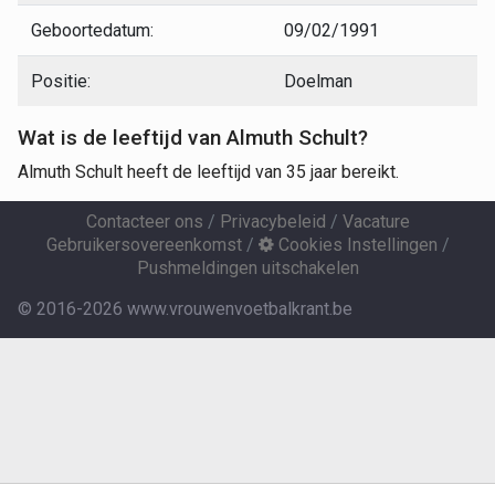
Geboortedatum:
09/02/1991
Positie:
Doelman
Wat is de leeftijd van Almuth Schult?
Almuth Schult heeft de leeftijd van 35 jaar bereikt.
Contacteer ons
/
Privacybeleid
/
Vacature
Gebruikersovereenkomst
/
Cookies Instellingen
/
Pushmeldingen uitschakelen
© 2016-2026 www.vrouwenvoetbalkrant.be