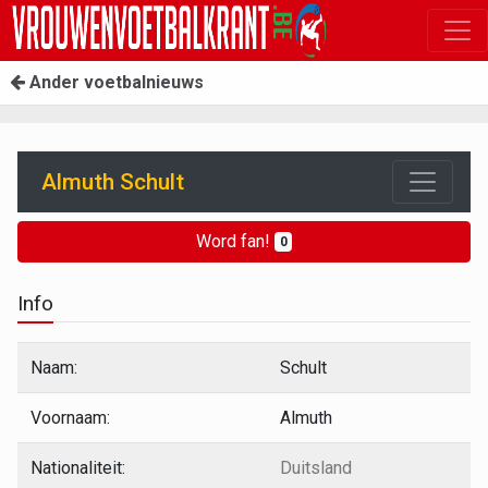
Ander voetbalnieuws
Almuth Schult
Word fan!
0
Info
Naam:
Schult
Voornaam:
Almuth
Nationaliteit:
Duitsland