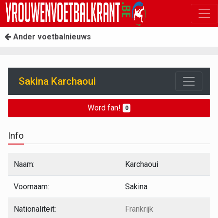
Ander voetbalnieuws
Sakina Karchaoui
Word fan!
0
Info
Naam:
Karchaoui
Voornaam:
Sakina
Nationaliteit:
Frankrijk