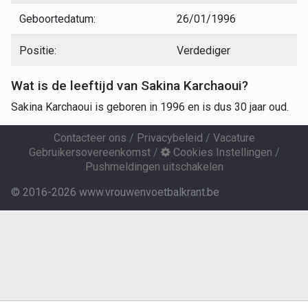
Geboortedatum:
26/01/1996
Positie:
Verdediger
Wat is de leeftijd van Sakina Karchaoui?
Sakina Karchaoui is geboren in 1996 en is dus 30 jaar oud.
Contacteer ons
/
Privacybeleid
/
Vacature
Gebruikersovereenkomst
/
Cookies Instellingen
/
Pushmeldingen uitschakelen
© 2016-2026 www.vrouwenvoetbalkrant.be