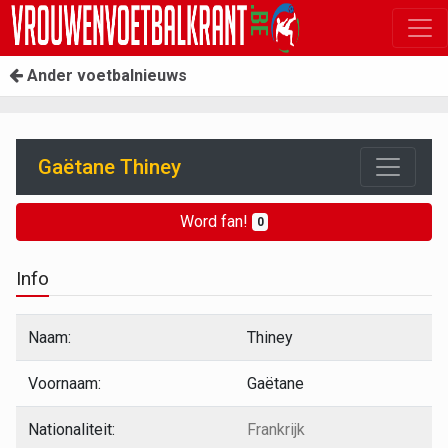
Ander voetbalnieuws
Gaëtane Thiney
Word fan!
0
Info
Naam:
Thiney
Voornaam:
Gaëtane
Nationaliteit:
Frankrijk