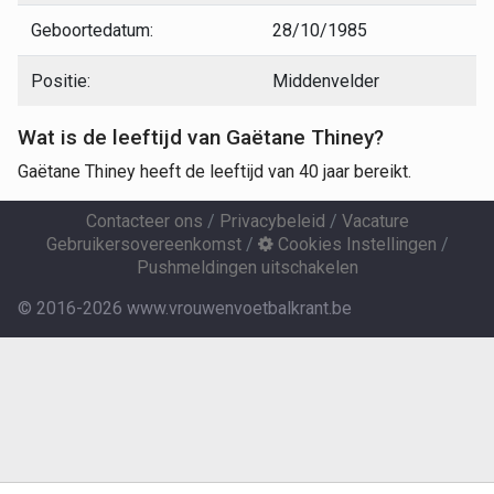
Geboortedatum:
28/10/1985
Positie:
Middenvelder
Wat is de leeftijd van Gaëtane Thiney?
Gaëtane Thiney heeft de leeftijd van 40 jaar bereikt.
Contacteer ons
/
Privacybeleid
/
Vacature
Gebruikersovereenkomst
/
Cookies Instellingen
/
Pushmeldingen uitschakelen
© 2016-2026 www.vrouwenvoetbalkrant.be