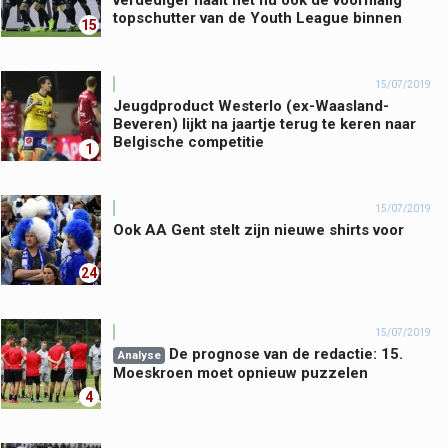
verdediger haalt het nu ook de voormalig
topschutter van de Youth League binnen
15
15/07/2019
Jeugdproduct Westerlo (ex-Waasland-
Beveren) lijkt na jaartje terug te keren naar
Belgische competitie
1
15/07/2019
Ook AA Gent stelt zijn nieuwe shirts voor
24
15/07/2019
De prognose van de redactie: 15.
Analyse
Moeskroen moet opnieuw puzzelen
4