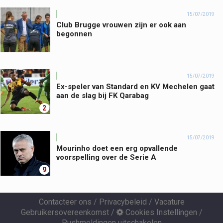
15/07/2019
Club Brugge vrouwen zijn er ook aan
begonnen
15/07/2019
Ex-speler van Standard en KV Mechelen gaat
aan de slag bij FK Qarabag
2
15/07/2019
Mourinho doet een erg opvallende
voorspelling over de Serie A
9
Contacteer ons
/
Privacybeleid
/
Vacature
Gebruikersovereenkomst
/
Cookies Instellingen
/
Pushmeldingen uitschakelen