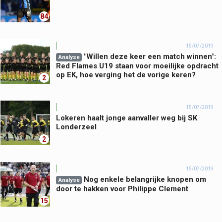
84
15/07/2019
"Willen deze keer een match winnen":
Analyse
Red Flames U19 staan voor moeilijke opdracht
op EK, hoe verging het de vorige keren?
2
15/07/2019
Lokeren haalt jonge aanvaller weg bij SK
Londerzeel
2
15/07/2019
Nog enkele belangrijke knopen om
Analyse
door te hakken voor Philippe Clement
15