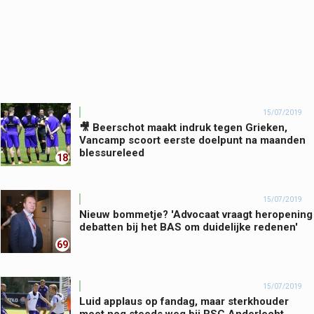
15/07/2019
🎥 Beerschot maakt indruk tegen Grieken,
Vancamp scoort eerste doelpunt na maanden
blessureleed
18
15/07/2019
Nieuw bommetje? 'Advocaat vraagt heropening
debatten bij het BAS om duidelijke redenen'
69
15/07/2019
Luid applaus op fandag, maar sterkhouder