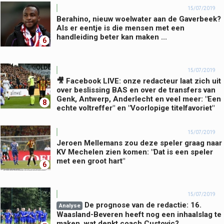
15/07/2019
Berahino, nieuw woelwater aan de Gaverbeek?
Als er eentje is die mensen met een
handleiding beter kan maken ...
6
15/07/2019
🎥 Facebook LIVE: onze redacteur laat zich uit
over beslissing BAS en over de transfers van
Genk, Antwerp, Anderlecht en veel meer: "Een
8
echte voltreffer" en "Voorlopige titelfavoriet"
15/07/2019
Jeroen Mellemans zou deze speler graag naar
KV Mechelen zien komen: "Dat is een speler
met een groot hart"
6
15/07/2019
De prognose van de redactie: 16.
Analyse
Waasland-Beveren heeft nog een inhaalslag te
maken, wat denkt coach Custovic?