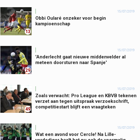
15/07/2019
Obbi Oularé onzeker voor begin
kampioenschap
13
15/07/2019
'Anderlecht gaat nieuwe middenvelder al
meteen doorsturen naar Spanje'
29
15/07/2019
Zoals verwacht: Pro League en KBVB tekenen
verzet aan tegen uitspraak verzoekschrift,
competitiestart blijft een vraagteken
49
15/07/2019
Wat een avond voor Cercle! Na Lille-