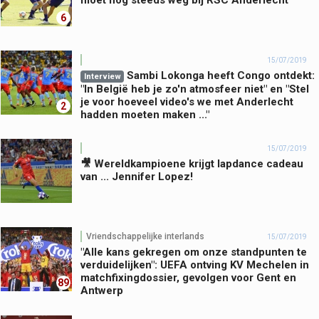
moet nog steeds weg bij RSC Anderlecht
6
15/07/2019
Sambi Lokonga heeft Congo ontdekt:
Interview
"In België heb je zo'n atmosfeer niet" en "Stel
je voor hoeveel video's we met Anderlecht
2
hadden moeten maken ..."
15/07/2019
🎥 Wereldkampioene krijgt lapdance cadeau
van ... Jennifer Lopez!
Vriendschappelijke interlands
15/07/2019
"Alle kans gekregen om onze standpunten te
verduidelijken": UEFA ontving KV Mechelen in
matchfixingdossier, gevolgen voor Gent en
89
Antwerp