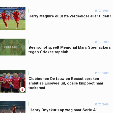
15/07/2019
Harry Maguire duurste verdediger aller tijden?
15/07/2019
Beerschot speelt Memorial Marc Steenackers
tegen Griekse topclub
15/07/2019
Clubiconen De fauw en Bossut spreken
ambities Essevee uit, goalie knipoogt naar
toekomst
5
15/07/2019
'Henry Onyekuru op weg naar Serie A'