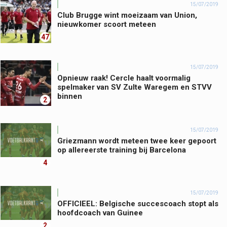
15/07/2019
Club Brugge wint moeizaam van Union,
nieuwkomer scoort meteen
47
15/07/2019
Opnieuw raak! Cercle haalt voormalig
spelmaker van SV Zulte Waregem en STVV
binnen
2
15/07/2019
Griezmann wordt meteen twee keer gepoort
op allereerste training bij Barcelona
4
15/07/2019
OFFICIEEL: Belgische succescoach stopt als
hoofdcoach van Guinee
2