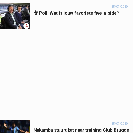
15/07/2019
🎥 Poll: Wat is jouw favoriete five-a-side?
4
15/07/2019
Nakamba stuurt kat naar training Club Brugge