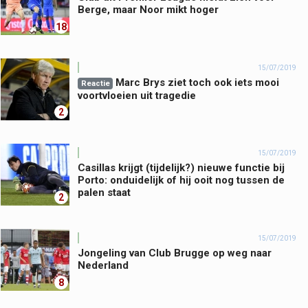
Berge, maar Noor mikt hoger
18
15/07/2019
Marc Brys ziet toch ook iets mooi
Reactie
voortvloeien uit tragedie
2
15/07/2019
Casillas krijgt (tijdelijk?) nieuwe functie bij
Porto: onduidelijk of hij ooit nog tussen de
palen staat
2
15/07/2019
Jongeling van Club Brugge op weg naar
Nederland
8