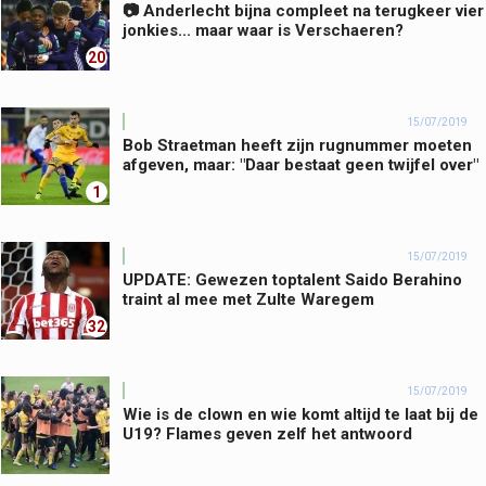
📷 Anderlecht bijna compleet na terugkeer vier
jonkies... maar waar is Verschaeren?
20
15/07/2019
Bob Straetman heeft zijn rugnummer moeten
afgeven, maar: "Daar bestaat geen twijfel over"
1
15/07/2019
UPDATE: Gewezen toptalent Saido Berahino
traint al mee met Zulte Waregem
32
15/07/2019
Wie is de clown en wie komt altijd te laat bij de
U19? Flames geven zelf het antwoord