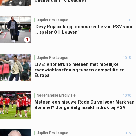
Challenger Pro League?
Jupiler Pro League
11:00
'Dévy Rigaux krijgt concurrentie van PSV voor
... speler OH Leuven'
1
Jupiler Pro League
10:15
LIVE: Vitor Bruno meteen met moeilijke
evenwichtsoefening tussen competitie en
Europa
Nederlandse Eredivisie
10:30
Meteen een nieuwe Rode Duivel voor Mark van
Bommel? Jonge Belg maakt indruk bij PSV
Jupiler Pro League
10:15