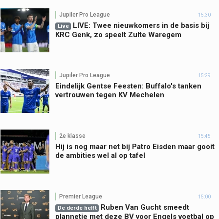
Jupiler Pro League
15:30
LIVE: Twee nieuwkomers in de basis bij
Live
KRC Genk, zo speelt Zulte Waregem
Jupiler Pro League
15:29
Eindelijk Gentse Feesten: Buffalo's tanken
vertrouwen tegen KV Mechelen
2e klasse
15:45
Hij is nog maar net bij Patro Eisden maar gooit
de ambities wel al op tafel
Premier League
15:00
Ruben Van Gucht smeedt
De derde helft
plannetje met deze BV voor Engels voetbal op