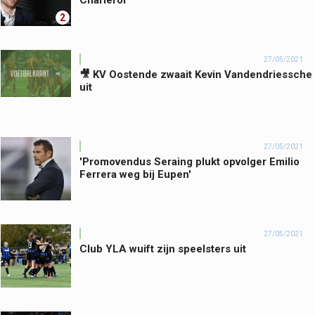
Charleroi
2
27/05/2021
🎥 KV Oostende zwaait Kevin Vandendriessche
uit
27/05/2021
'Promovendus Seraing plukt opvolger Emilio
Ferrera weg bij Eupen'
27/05/2021
Club YLA wuift zijn speelsters uit