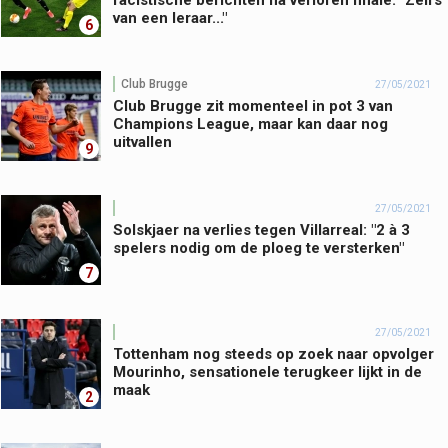
racistische berichten na verloren finale: "Zelfs
van een leraar..."
6
Club Brugge
27/05/2021
Club Brugge zit momenteel in pot 3 van
Champions League, maar kan daar nog
uitvallen
9
27/05/2021
Solskjaer na verlies tegen Villarreal: "2 à 3
spelers nodig om de ploeg te versterken"
7
27/05/2021
Tottenham nog steeds op zoek naar opvolger
Mourinho, sensationele terugkeer lijkt in de
maak
2