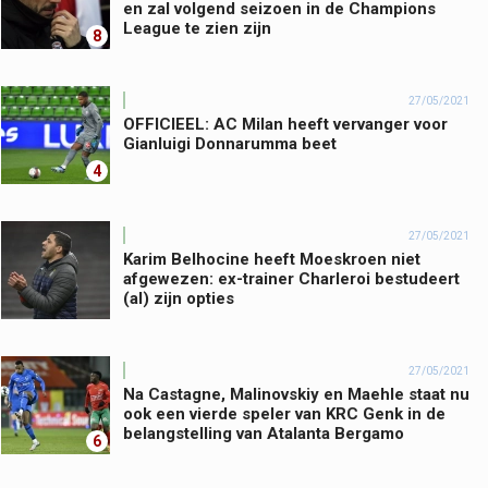
en zal volgend seizoen in de Champions
League te zien zijn
8
27/05/2021
OFFICIEEL: AC Milan heeft vervanger voor
Gianluigi Donnarumma beet
4
27/05/2021
Karim Belhocine heeft Moeskroen niet
afgewezen: ex-trainer Charleroi bestudeert
(al) zijn opties
27/05/2021
Na Castagne, Malinovskiy en Maehle staat nu
ook een vierde speler van KRC Genk in de
belangstelling van Atalanta Bergamo
6