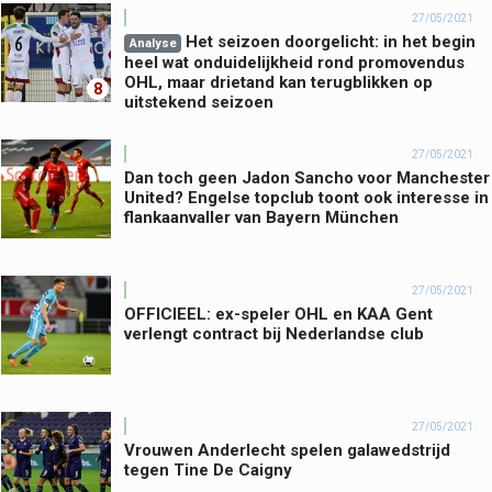
27/05/2021
Het seizoen doorgelicht: in het begin
Analyse
heel wat onduidelijkheid rond promovendus
OHL, maar drietand kan terugblikken op
8
uitstekend seizoen
27/05/2021
Dan toch geen Jadon Sancho voor Manchester
United? Engelse topclub toont ook interesse in
flankaanvaller van Bayern München
27/05/2021
OFFICIEEL: ex-speler OHL en KAA Gent
verlengt contract bij Nederlandse club
27/05/2021
Vrouwen Anderlecht spelen galawedstrijd
tegen Tine De Caigny