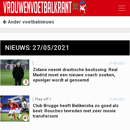
Ander voetbalnieuws
NIEUWS: 27/05/2021
27/05/2021
Zidane neemt drastische beslissing: Real
Madrid moet een nieuwe coach zoeken,
opvolger wordt al genoemd
3
Play-off 1
27/05/2021
Club Brugge heeft Balikwisha zo goed als
beet: Rouches tevreden met zeer mooie
transfersom
41