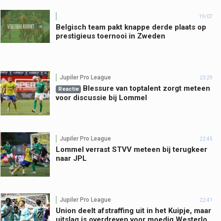
19/07
Belgisch team pakt knappe derde plaats op
prestigieus toernooi in Zweden
Jupiler Pro League
23:29
Blessure van toptalent zorgt meteen
Reactie
voor discussie bij Lommel
Jupiler Pro League
22:45
Lommel verrast STVV meteen bij terugkeer
naar JPL
Jupiler Pro League
22:41
Union deelt afstraffing uit in het Kuipje, maar
uitslag is overdreven voor moedig Westerlo