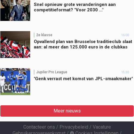
Snel opnieuw grote veranderingen aan
competitieformat? "Voor 2030 ..."
2e klasse
16:00
Opvallend plan van Brusselse traditieclub slaat
aan: al meer dan 125.000 euro in de clubkas
Jupiler Pro League
15:30
'Genk verrast met komst van JPL-smaakmaker'
Meer nieuws
Contacteer ons
/
Privacybeleid
/
Vacature
Gebruikersovereenkomst
/
Cookies Instellingen
/