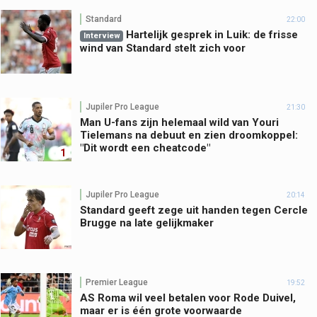
Standard
22:00
Hartelijk gesprek in Luik: de frisse
Interview
wind van Standard stelt zich voor
Jupiler Pro League
21:30
Man U-fans zijn helemaal wild van Youri
Tielemans na debuut en zien droomkoppel:
"Dit wordt een cheatcode"
1
Jupiler Pro League
20:14
Standard geeft zege uit handen tegen Cercle
Brugge na late gelijkmaker
Premier League
19:52
AS Roma wil veel betalen voor Rode Duivel,
maar er is één grote voorwaarde