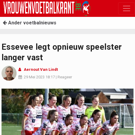
Ander voetbalnieuws
Essevee legt opnieuw speelster
langer vast
Aernout Van Lindt
29 Mei 2023
18:17
|
Reageer