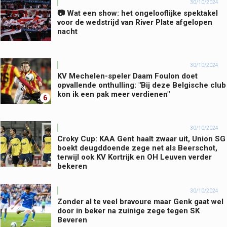
30/10/2024
📷 Wat een show: het ongelooflijke spektakel
voor de wedstrijd van River Plate afgelopen
nacht
30/10/2024
KV Mechelen-speler Daam Foulon doet
opvallende onthulling: "Bij deze Belgische club
kon ik een pak meer verdienen"
6
30/10/2024
Croky Cup: KAA Gent haalt zwaar uit, Union SG
boekt deugddoende zege net als Beerschot,
terwijl ook KV Kortrijk en OH Leuven verder
bekeren
30/10/2024
Zonder al te veel bravoure maar Genk gaat wel
door in beker na zuinige zege tegen SK
Beveren