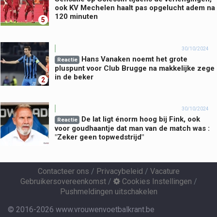
ook KV Mechelen haalt pas opgelucht adem na
120 minuten
5
30/10/2024
Hans Vanaken noemt het grote
Reactie
pluspunt voor Club Brugge na makkelijke zege
in de beker
2
30/10/2024
De lat ligt énorm hoog bij Fink, ook
Reactie
voor goudhaantje dat man van de match was :
"Zeker geen topwedstrijd"
Contacteer ons
/
Privacybeleid
/
Vacature
Gebruikersovereenkomst
/
Cookies Instellingen
/
Pushmeldingen uitschakelen
© 2016-2026 www.vrouwenvoetbalkrant.be