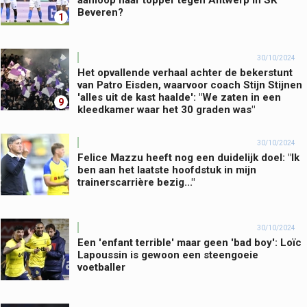
aanloop naar topper tegen Antwerp in SK
Beveren?
1
30/10/2024
Het opvallende verhaal achter de bekerstunt
van Patro Eisden, waarvoor coach Stijn Stijnen
'alles uit de kast haalde': "We zaten in een
9
kleedkamer waar het 30 graden was"
30/10/2024
Felice Mazzu heeft nog een duidelijk doel: "Ik
ben aan het laatste hoofdstuk in mijn
trainerscarrière bezig..."
30/10/2024
Een 'enfant terrible' maar geen 'bad boy': Loïc
Lapoussin is gewoon een steengoeie
voetballer