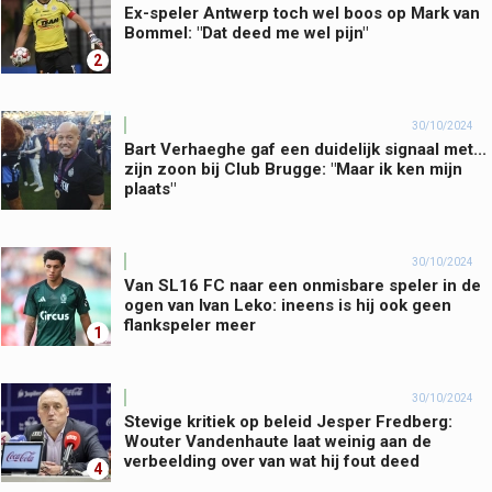
Ex-speler Antwerp toch wel boos op Mark van
Bommel: "Dat deed me wel pijn"
2
30/10/2024
Bart Verhaeghe gaf een duidelijk signaal met...
zijn zoon bij Club Brugge: "Maar ik ken mijn
plaats"
30/10/2024
Van SL16 FC naar een onmisbare speler in de
ogen van Ivan Leko: ineens is hij ook geen
flankspeler meer
1
30/10/2024
Stevige kritiek op beleid Jesper Fredberg:
Wouter Vandenhaute laat weinig aan de
verbeelding over van wat hij fout deed
4