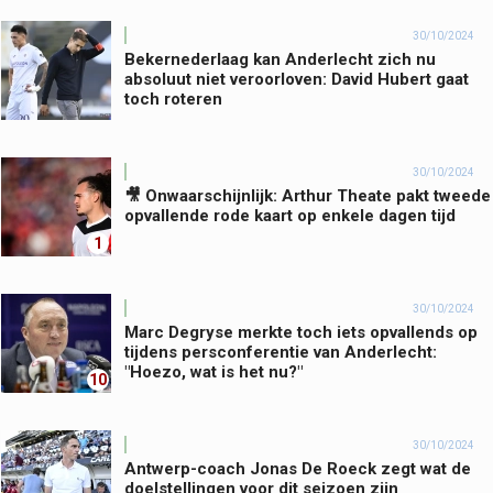
30/10/2024
Bekernederlaag kan Anderlecht zich nu
absoluut niet veroorloven: David Hubert gaat
toch roteren
30/10/2024
🎥 Onwaarschijnlijk: Arthur Theate pakt tweede
opvallende rode kaart op enkele dagen tijd
1
30/10/2024
Marc Degryse merkte toch iets opvallends op
tijdens persconferentie van Anderlecht:
"Hoezo, wat is het nu?"
10
30/10/2024
Antwerp-coach Jonas De Roeck zegt wat de
doelstellingen voor dit seizoen zijn