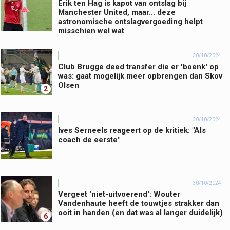
Erik ten Hag is kapot van ontslag bij
Manchester United, maar... deze
astronomische ontslagvergoeding helpt
misschien wel wat
30/10/2024
Club Brugge deed transfer die er 'boenk' op
was: gaat mogelijk meer opbrengen dan Skov
Olsen
2
30/10/2024
Ives Serneels reageert op de kritiek: "Als
coach de eerste"
30/10/2024
Vergeet 'niet-uitvoerend': Wouter
Vandenhaute heeft de touwtjes strakker dan
ooit in handen (en dat was al langer duidelijk)
6