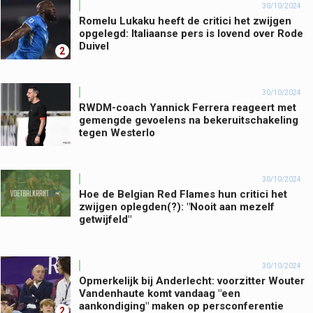
30/10/2024
Romelu Lukaku heeft de critici het zwijgen
opgelegd: Italiaanse pers is lovend over Rode
Duivel
2
30/10/2024
RWDM-coach Yannick Ferrera reageert met
gemengde gevoelens na bekeruitschakeling
tegen Westerlo
30/10/2024
Hoe de Belgian Red Flames hun critici het
zwijgen oplegden(?): "Nooit aan mezelf
getwijfeld"
30/10/2024
Opmerkelijk bij Anderlecht: voorzitter Wouter
Vandenhaute komt vandaag "een
aankondiging" maken op persconferentie
2