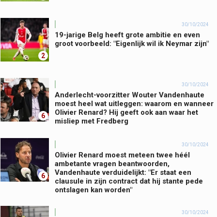
30/10/2024
19-jarige Belg heeft grote ambitie en even
groot voorbeeld: "Eigenlijk wil ik Neymar zijn"
2
30/10/2024
Anderlecht-voorzitter Wouter Vandenhaute
moest heel wat uitleggen: waarom en wanneer
Olivier Renard? Hij geeft ook aan waar het
6
misliep met Fredberg
30/10/2024
Olivier Renard moest meteen twee héél
ambetante vragen beantwoorden,
Vandenhaute verduidelijkt: "Er staat een
6
clausule in zijn contract dat hij stante pede
ontslagen kan worden"
30/10/2024