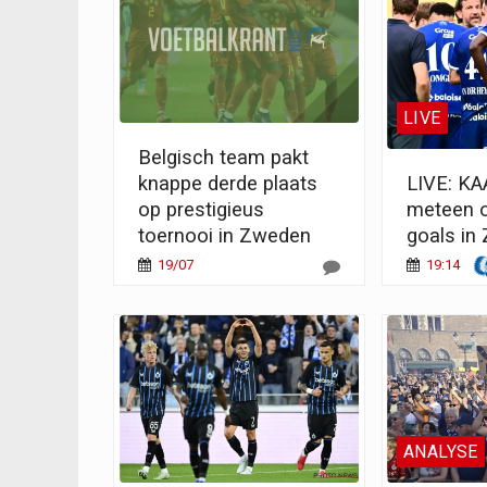
LIVE
Belgisch team pakt
knappe derde plaats
LIVE: KA
op prestigieus
meteen o
toernooi in Zweden
goals in
19/07
19:14
ANALYSE