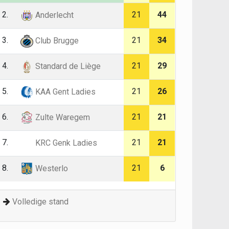
2.
21
44
Anderlecht
3.
21
34
Club Brugge
4.
21
29
Standard de Liège
5.
21
26
KAA Gent Ladies
6.
21
21
Zulte Waregem
7.
21
21
KRC Genk Ladies
8.
21
6
Westerlo
Volledige stand