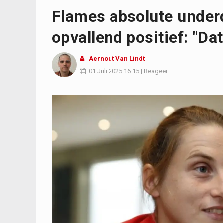
Flames absolute under
opvallend positief: "Dat
Aernout Van Lindt
01 Juli 2025
16:15
|
Reageer