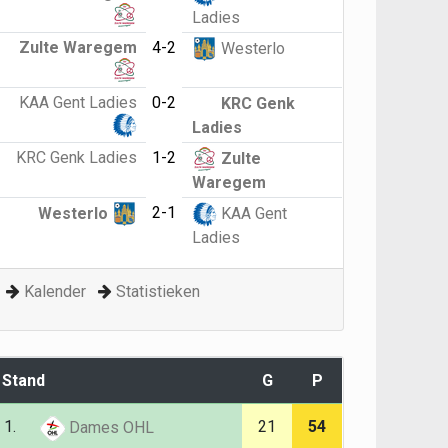
Ladies
Zulte Waregem
4-2
Westerlo
KAA Gent Ladies
0-2
KRC Genk
Ladies
KRC Genk Ladies
1-2
Zulte
Waregem
2-1
Westerlo
KAA Gent
Ladies
Kalender
Statistieken
Stand
G
P
1.
21
54
Dames OHL