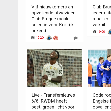
Vijf nieuwkomers en
Club Brug
opvallende afwezigen:
ieders tit
Club Brugge maakt
maar er 
selectie voor Kortrijk
valkuil
bekend
19:00
19:20
Live - Transfernieuws
Code roo
6/8: RWDM heeft
Engelse i
beet, groen licht voor
opvallen