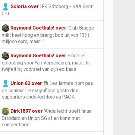
Soloria over
IFK Göteborg - KAA Gent:
0-0
Raymond Goethals! over
'Club Brugge
mikt heel hoog en brengt bod uit van 13(!)
miljoen euro, maar ...'
Raymond Goethals! over
Eindelijk
oplossing voor Yari Verschaeren, maar... hij
twijfelt bij voorstel van zijn ex-baas
Union 60 over
📷 Les larmes n'ont pas
de couleur : le magnifique geste des
supporters anderlechtois au PAOK
Dirk1897 over
'Anderlecht troeft finaal
Standard en Union SG af en komt met
concreet bod'