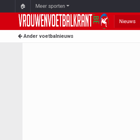
🏠
Meer sporten
Nieuws
Ander voetbalnieuws