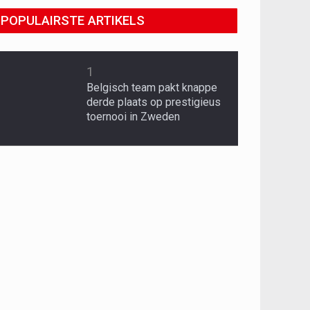
POPULAIRSTE ARTIKELS
1
Belgisch team pakt knappe
derde plaats op prestigieus
toernooi in Zweden