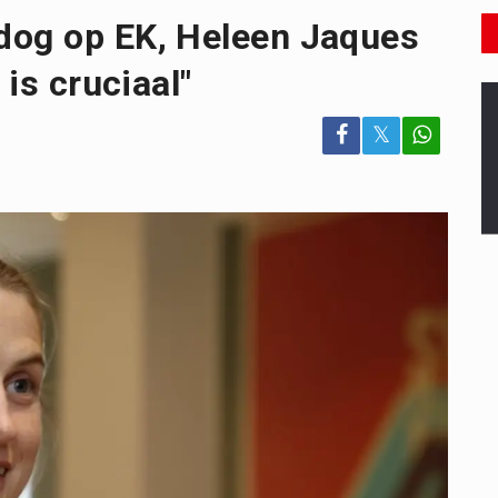
dog op EK, Heleen Jaques
 is cruciaal"
𝕏