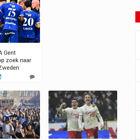
A Gent
p zoek naar
 Zweden