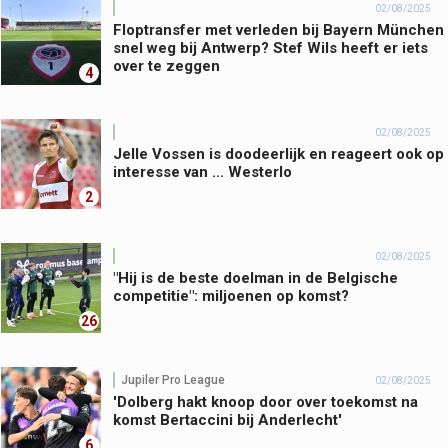
02/08/2025
Floptransfer met verleden bij Bayern München
snel weg bij Antwerp? Stef Wils heeft er iets
over te zeggen
4
02/08/2025
Jelle Vossen is doodeerlijk en reageert ook op
interesse van ... Westerlo
2
02/08/2025
"Hij is de beste doelman in de Belgische
competitie": miljoenen op komst?
26
Jupiler Pro League
02/08/2025
'Dolberg hakt knoop door over toekomst na
komst Bertaccini bij Anderlecht'
6