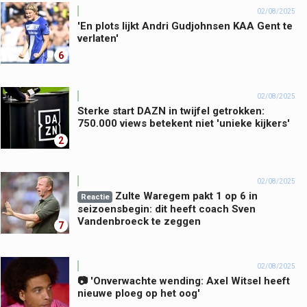
02/08/2025
'En plots lijkt Andri Gudjohnsen KAA Gent te
verlaten'
6
02/08/2025
Sterke start DAZN in twijfel getrokken:
750.000 views betekent niet 'unieke kijkers'
2
02/08/2025
Zulte Waregem pakt 1 op 6 in
Reactie
seizoensbegin: dit heeft coach Sven
Vandenbroeck te zeggen
7
02/08/2025
📷 'Onverwachte wending: Axel Witsel heeft
nieuwe ploeg op het oog'