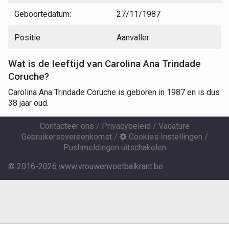
Geboortedatum:
27/11/1987
Positie:
Aanvaller
Wat is de leeftijd van Carolina Ana Trindade
Coruche?
Carolina Ana Trindade Coruche is geboren in 1987 en is dus
38 jaar oud.
Contacteer ons
/
Privacybeleid
/
Vacature
Gebruikersovereenkomst
/
Cookies Instellingen
/
Pushmeldingen uitschakelen
© 2016-2026 www.vrouwenvoetbalkrant.be