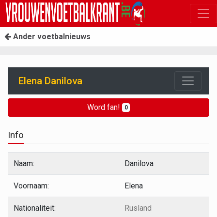
Ander voetbalnieuws
Elena Danilova
Word fan!
0
Info
Naam:
Danilova
Voornaam:
Elena
Nationaliteit:
Rusland