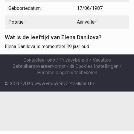
Geboortedatum:
17/06/1987
Positie:
Aanvaller
Wat is de leeftijd van Elena Danilova?
Elena Danilova is momenteel 39 jaar oud.
Contacteer ons
/
Privacybeleid
/
Vacature
Gebruikersovereenkomst
/
Cookies Instellingen
/
Pushmeldingen uitschakelen
© 2016-2026 www.vrouwenvoetbalkrant.be