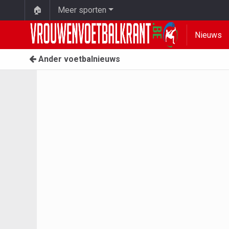
🏠
Meer sporten
Nieuws
Ander voetbalnieuws