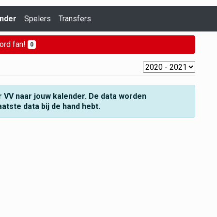
nder
Spelers
Transfers
ord fan!
0
r VV naar jouw kalender. De data worden
aatste data bij de hand hebt.