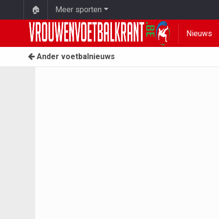
🏠
Meer sporten
Nieuws
Ander voetbalnieuws