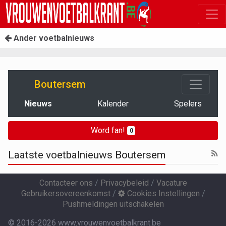
Ander voetbalnieuws
Boutersem
Nieuws
Kalender
Spelers
Word fan!
0
Laatste voetbalnieuws Boutersem
Contacteer ons
/
Privacybeleid
/
Vacature
Gebruikersovereenkomst
/
Cookies Instellingen
/
Pushmeldingen uitschakelen
© 2016-2026 www.vrouwenvoetbalkrant.be