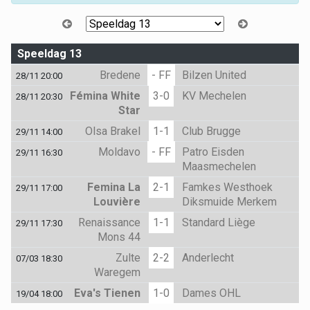
Speeldag 13
Bredene
- FF
Bilzen United
28/11 20:00
Fémina White
3-0
KV Mechelen
28/11 20:30
Star
Olsa Brakel
1-1
Club Brugge
29/11 14:00
Moldavo
- FF
Patro Eisden
29/11 16:30
Maasmechelen
Femina La
2-1
Famkes Westhoek
29/11 17:00
Louvière
Diksmuide Merkem
Renaissance
1-1
Standard Liège
29/11 17:30
Mons 44
Zulte
2-2
Anderlecht
07/03 18:30
Waregem
Eva's Tienen
1-0
Dames OHL
19/04 18:00