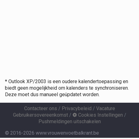
* Outlook XP/2003 is een oudere kalendertoepassing en
biedt geen mogelijkheid om kalenders te synchroniseren.
Deze moet dus manueel geüpdatet worden.
Contacteer ons
/
Privacybeleid
/
Vacature
Gebruikersovereenkomst
/
Cookies Instellingen
/
Pushmeldingen uitschakelen
© 2016-2026 www.vrouwenvoetbalkrant.be