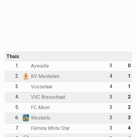
Thuis
1.
3
0
Aywaille
2.
4
1
KV Mechelen
3.
4
1
Vosselaar
4.
3
2
VVC Brasschaat
5.
3
2
FC Alken
6.
3
3
Westerlo
7.
3
4
Fémina White Star