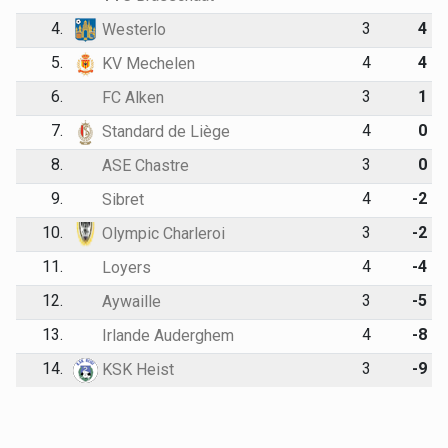
4.
3
4
Westerlo
5.
4
4
KV Mechelen
6.
3
1
FC Alken
7.
4
0
Standard de Liège
8.
3
0
ASE Chastre
9.
4
-2
Sibret
10.
3
-2
Olympic Charleroi
11.
4
-4
Loyers
12.
3
-5
Aywaille
13.
4
-8
Irlande Auderghem
14.
3
-9
KSK Heist