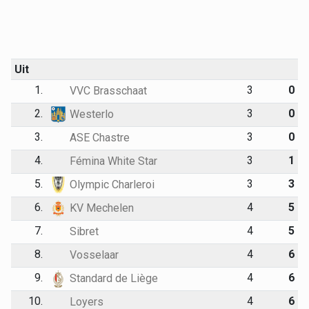
Uit
1.
3
0
VVC Brasschaat
2.
3
0
Westerlo
3.
3
0
ASE Chastre
4.
3
1
Fémina White Star
5.
3
3
Olympic Charleroi
6.
4
5
KV Mechelen
7.
4
5
Sibret
8.
4
6
Vosselaar
9.
4
6
Standard de Liège
10.
4
6
Loyers