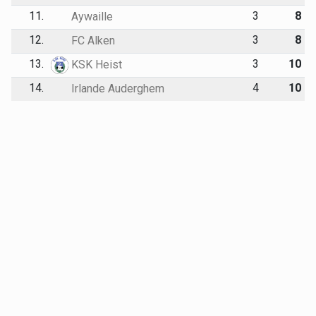
11.
3
8
Aywaille
12.
3
8
FC Alken
13.
3
10
KSK Heist
14.
4
10
Irlande Auderghem