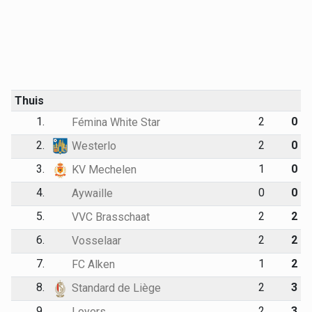
Thuis
1.
2
0
Fémina White Star
2.
2
0
Westerlo
3.
1
0
KV Mechelen
4.
0
0
Aywaille
5.
2
2
VVC Brasschaat
6.
2
2
Vosselaar
7.
1
2
FC Alken
8.
2
3
Standard de Liège
9.
2
3
Loyers