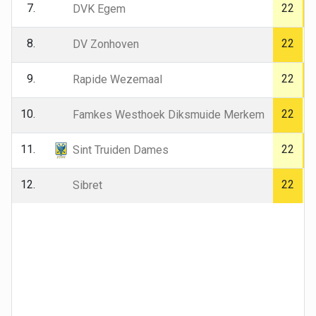
7.
22
DVK Egem
8.
22
DV Zonhoven
9.
22
Rapide Wezemaal
10.
22
Famkes Westhoek Diksmuide Merkem
11.
22
Sint Truiden Dames
12.
22
Sibret