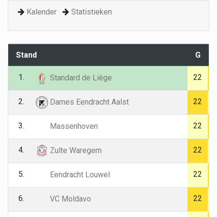
Kalender
Statistieken
Stand
G
1.
22
Standard de Liège
2.
22
Dames Eendracht Aalst
3.
22
Massenhoven
4.
22
Zulte Waregem
5.
22
Eendracht Louwel
6.
22
VC Moldavo