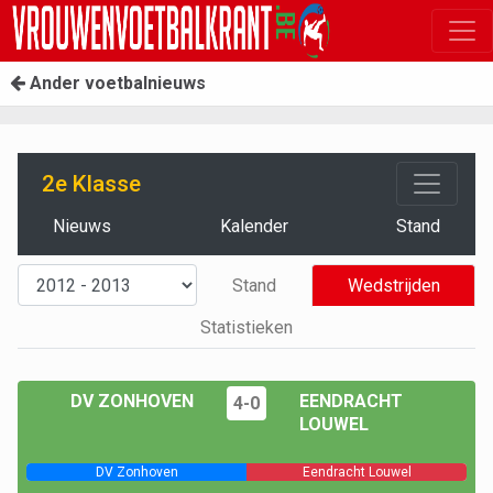
Ander voetbalnieuws
2e Klasse
Nieuws
Kalender
Stand
Stand
Wedstrijden
Statistieken
DV ZONHOVEN
EENDRACHT
4-0
LOUWEL
DV Zonhoven
Eendracht Louwel