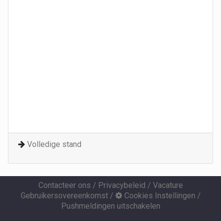
Volledige stand
Contacteer ons
/
Privacybeleid
/
Vacature
Gebruikersovereenkomst
/
Cookies Instellingen
/
Pushmeldingen uitschakelen