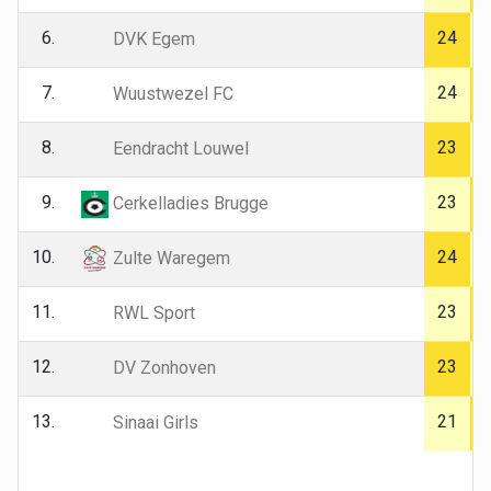
6.
24
DVK Egem
7.
24
Wuustwezel FC
8.
23
Eendracht Louwel
9.
23
Cerkelladies Brugge
10.
24
Zulte Waregem
11.
23
RWL Sport
12.
23
DV Zonhoven
13.
21
Sinaai Girls