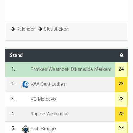
Kalender
Statistieken
Stand
G
1.
24
Famkes Westhoek Diksmuide Merkem
2.
23
KAA Gent Ladies
3.
23
VC Moldavo
4.
23
Rapide Wezemaal
5.
24
Club Brugge