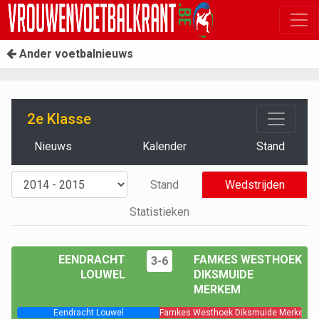
Ander voetbalnieuws
2e Klasse
Nieuws
Kalender
Stand
Stand
Wedstrijden
Statistieken
EENDRACHT
FAMKES WESTHOEK
3-6
LOUWEL
DIKSMUIDE
MERKEM
Eendracht Louwel
Famkes Westhoek Diksmuide Merkem