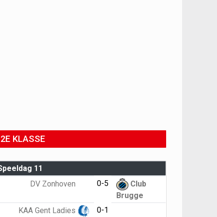
2E KLASSE
Speeldag 11
0-5
DV Zonhoven
Club
Brugge
0-1
KAA Gent Ladies