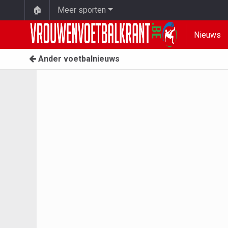
🏠
Meer sporten
Nieuws
Ander voetbalnieuws