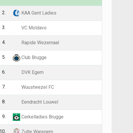
2.
23
60
KAA Gent Ladies
3.
23
49
VC Moldavo
4.
23
44
Rapide Wezemaal
5.
24
39
Club Brugge
6.
24
39
DVK Egem
7.
24
35
Wuustwezel FC
8.
23
30
Eendracht Louwel
9.
23
20
Cerkelladies Brugge
10.
24
18
Zulte Waregem