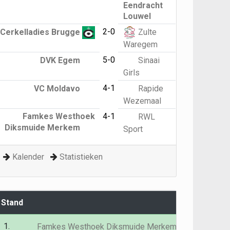
Eendracht
Louwel
2-0
Cerkelladies Brugge
Zulte
Waregem
5-0
DVK Egem
Sinaai
Girls
4-1
VC Moldavo
Rapide
Wezemaal
Famkes Westhoek
4-1
RWL
Diksmuide Merkem
Sport
Kalender
Statistieken
Stand
G
P
1.
24
63
Famkes Westhoek Diksmuide Merkem