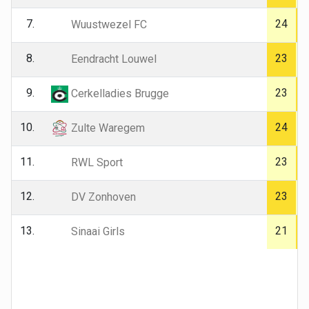
7.
24
Wuustwezel FC
8.
23
Eendracht Louwel
9.
23
Cerkelladies Brugge
10.
24
Zulte Waregem
11.
23
RWL Sport
12.
23
DV Zonhoven
13.
21
Sinaai Girls