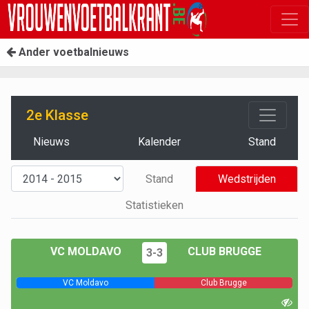
Ander voetbalnieuws
2e Klasse
Nieuws
Kalender
Stand
Stand
Wedstrijden
Statistieken
VC MOLDAVO
CLUB BRUGGE
3-3
VC Moldavo
Club Brugge