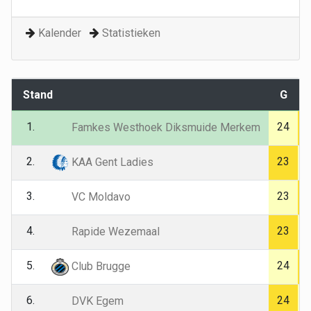
Kalender
Statistieken
Stand
G
1.
24
Famkes Westhoek Diksmuide Merkem
2.
23
KAA Gent Ladies
3.
23
VC Moldavo
4.
23
Rapide Wezemaal
5.
24
Club Brugge
6.
24
DVK Egem