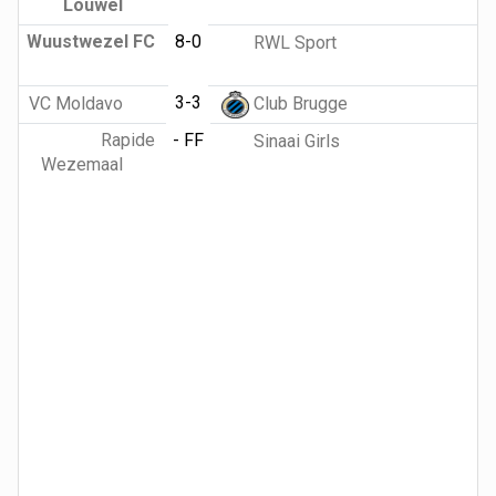
Louwel
Wuustwezel FC
8-0
RWL Sport
3-3
VC Moldavo
Club Brugge
Rapide
- FF
Sinaai Girls
Wezemaal