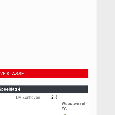
2E KLASSE
Speeldag 4
2-3
DV Zonhoven
Wuustwezel
FC