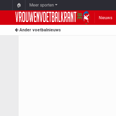
🏠
Meer sporten
Nieuws
Ander voetbalnieuws