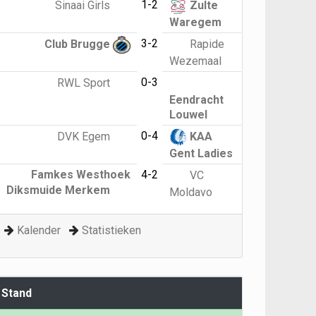
1-2
Sinaai Girls
Zulte
Waregem
3-2
Club Brugge
Rapide
Wezemaal
0-3
RWL Sport
Eendracht
Louwel
0-4
DVK Egem
KAA
Gent Ladies
Famkes Westhoek
4-2
VC
Diksmuide Merkem
Moldavo
Kalender
Statistieken
Stand
G
P