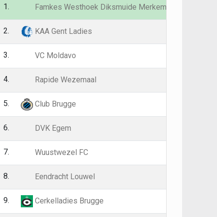
1.
24
63
Famkes Westhoek Diksmuide Merkem
2.
23
60
KAA Gent Ladies
3.
23
49
VC Moldavo
4.
23
44
Rapide Wezemaal
5.
24
39
Club Brugge
6.
24
39
DVK Egem
7.
24
35
Wuustwezel FC
8.
23
30
Eendracht Louwel
9.
23
20
Cerkelladies Brugge