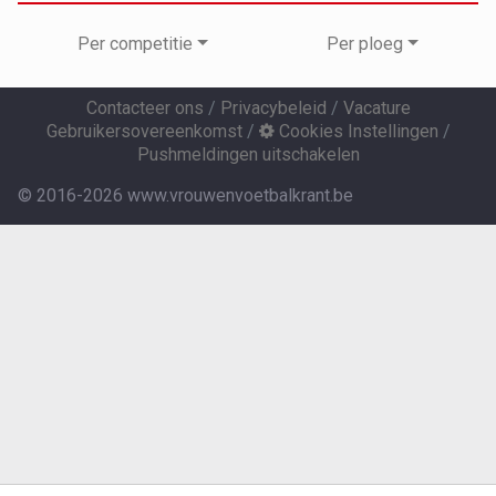
Per competitie
Per ploeg
Contacteer ons
/
Privacybeleid
/
Vacature
Gebruikersovereenkomst
/
Cookies Instellingen
/
Pushmeldingen uitschakelen
© 2016-2026 www.vrouwenvoetbalkrant.be