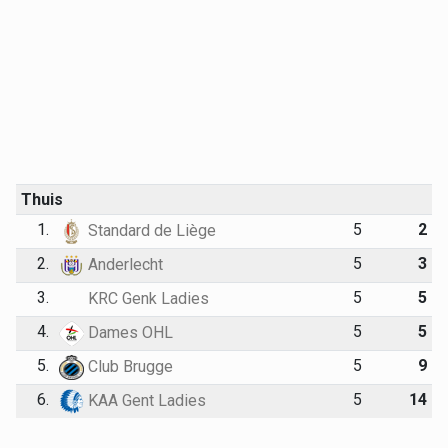
Thuis
1.
5
2
Standard de Liège
2.
5
3
Anderlecht
3.
5
5
KRC Genk Ladies
4.
5
5
Dames OHL
5.
5
9
Club Brugge
6.
5
14
KAA Gent Ladies