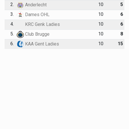
2.
10
5
Anderlecht
3.
10
6
Dames OHL
4.
10
6
KRC Genk Ladies
5.
10
8
Club Brugge
6.
10
15
KAA Gent Ladies