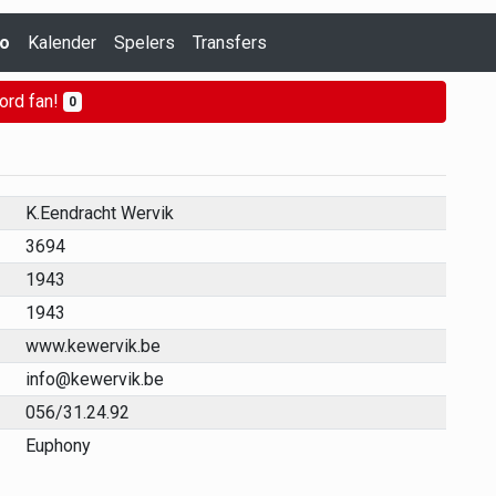
fo
Kalender
Spelers
Transfers
ord fan!
0
K.Eendracht Wervik
3694
1943
1943
www.kewervik.be
info@kewervik.be
056/31.24.92
Euphony