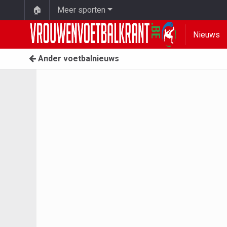
🏠
Meer sporten
Nieuws
Ander voetbalnieuws