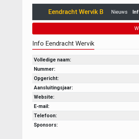
Eendracht Wervik B
Nieuws
In
W
Info Eendracht Wervik
Volledige naam:
Nummer:
Opgericht:
Aansluitingsjaar:
Website:
E-mail:
Telefoon:
Sponsors: