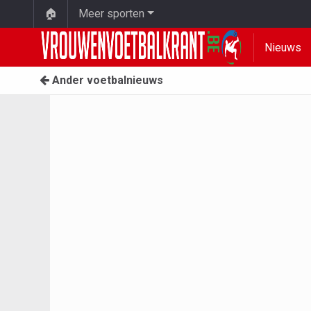
🏠
Meer sporten
Nieuws
Ander voetbalnieuws