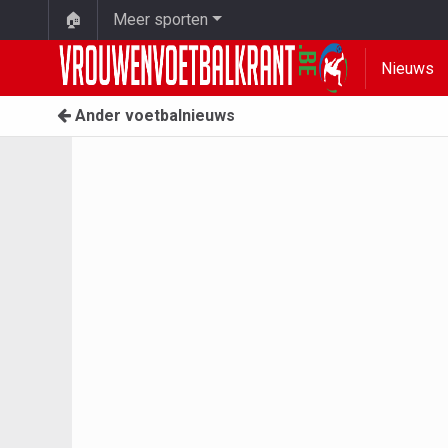
🏠
Meer sporten
Nieuws
Ander voetbalnieuws