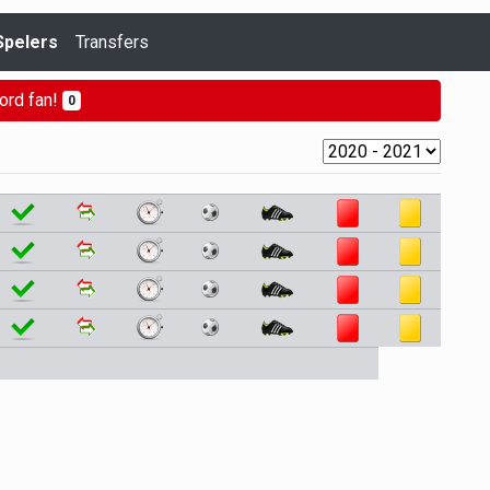
Spelers
Transfers
ord fan!
0