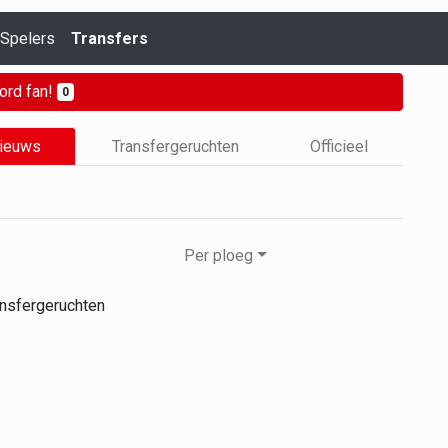
Spelers
Transfers
ord fan!
0
nieuws
Transfergeruchten
Officieel
Per ploeg
nsfergeruchten