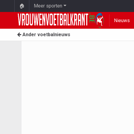
🏠
Meer sporten
Nieuws
Ander voetbalnieuws