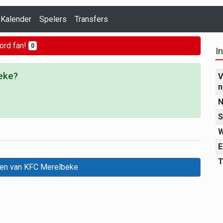
Kalender
Spelers
Transfers
ord fan!
0
I
eke?
V
n
N
S
W
E
T
den van KFC Merelbeke