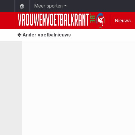
🏠
Meer sporten
Nieuws
Ander voetbalnieuws