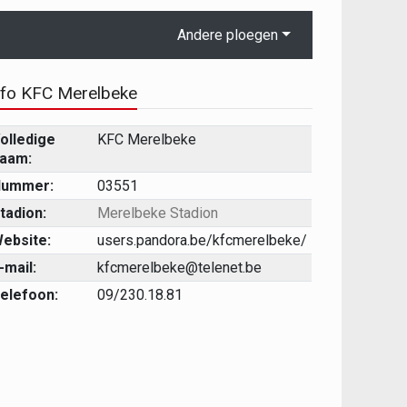
Andere ploegen
nfo KFC Merelbeke
olledige
KFC Merelbeke
aam:
ummer:
03551
tadion:
Merelbeke Stadion
ebsite:
users.pandora.be/kfcmerelbeke/
-mail:
kfcmerelbeke@telenet.be
elefoon:
09/230.18.81