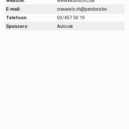
Website:
www.kkontichfc.be
E-mail:
crauwels.vh@pandora.be
Telefoon:
03/457 50 19
Sponsors:
Autovak