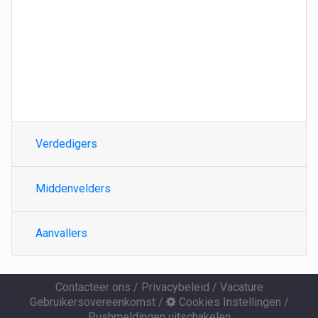
Verdedigers
Middenvelders
Aanvallers
Contacteer ons
/
Privacybeleid
/
Vacature
Gebruikersovereenkomst
/
Cookies Instellingen
/
Pushmeldingen uitschakelen