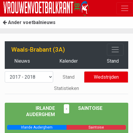
Ander voetbalnieuws
Waals-Brabant (3A)
Nieuws
Kalender
Stand
Stand
Wedstrijden
Statistieken
IRLANDE
SAINTOISE
-
AUDERGHEM
Irlande Auderghem
Saintoise