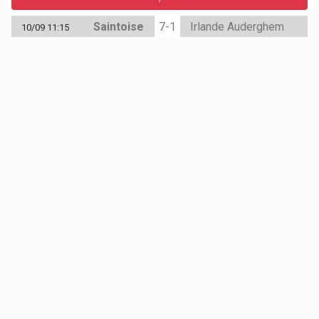
Saintoise
7-1
Irlande Auderghem
10/09 11:15