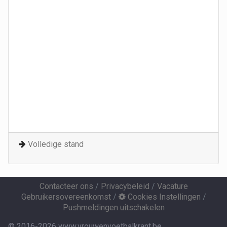
Volledige stand
Contacteer ons
/
Privacybeleid
/
Vacature
Gebruikersovereenkomst
/
Cookies Instellingen
/
Pushmeldingen uitschakelen
© 2016-2026 www.vrouwenvoetbalkrant.be