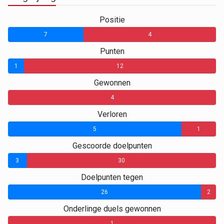
Positie
7
4
Punten
1
12
Gewonnen
0
4
Verloren
5
1
Gescoorde doelpunten
3
30
Doelpunten tegen
26
2
Onderlinge duels gewonnen
0
0
1