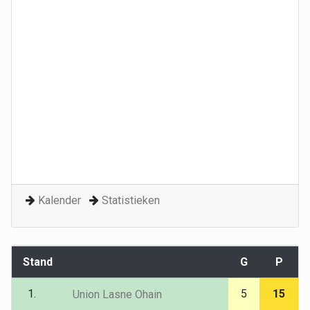
Kalender
Statistieken
Stand
G
P
1.
5
15
Union Lasne Ohain