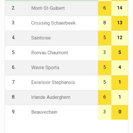
2.
6
14
Mont-St-Guibert
3.
8
13
Crossing Schaerbeek
4.
5
12
Saintoise
5.
3
5
Ronvau Chaumont
6.
5
4
Wavre Sports
7.
5
1
Excelsior Stephanois
8.
6
1
Irlande Auderghem
9.
3
0
Beauvechain