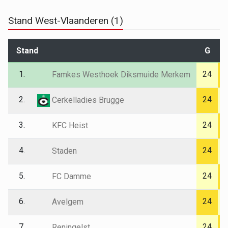
Stand West-Vlaanderen (1)
Stand
G
1.
24
Famkes Westhoek Diksmuide Merkem
2.
24
Cerkelladies Brugge
3.
24
KFC Heist
4.
24
Staden
5.
24
FC Damme
6.
24
Avelgem
7.
24
Reningelst