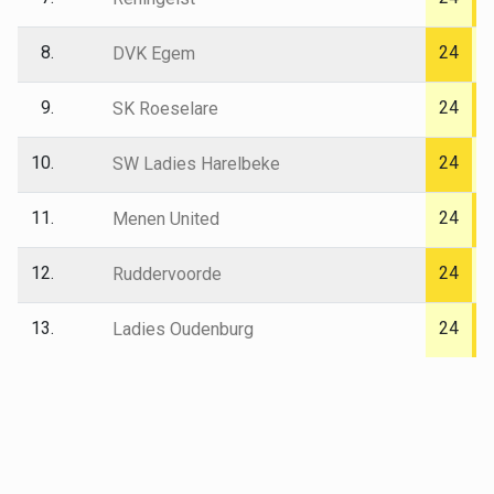
8.
24
DVK Egem
9.
24
SK Roeselare
10.
24
SW Ladies Harelbeke
11.
24
Menen United
12.
24
Ruddervoorde
13.
24
Ladies Oudenburg