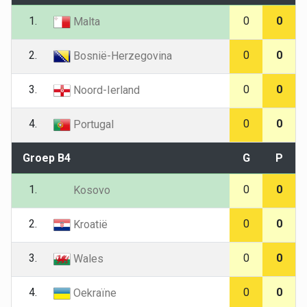
1.
0
0
Malta
2.
0
0
Bosnië-Herzegovina
3.
0
0
Noord-Ierland
4.
0
0
Portugal
Groep B4
G
P
1.
0
0
Kosovo
2.
0
0
Kroatië
3.
0
0
Wales
4.
0
0
Oekraïne