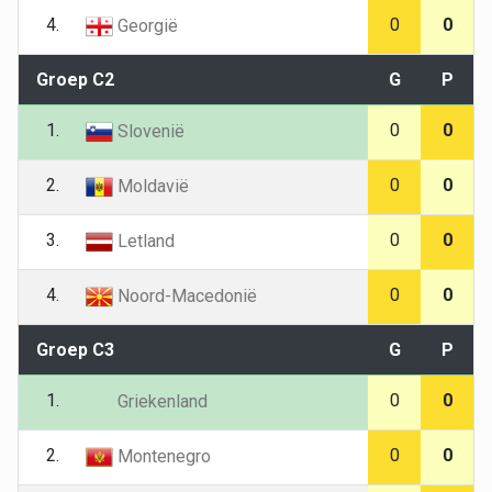
4.
0
0
Georgië
Groep C2
G
P
1.
0
0
Slovenië
2.
0
0
Moldavië
3.
0
0
Letland
4.
0
0
Noord-Macedonië
Groep C3
G
P
1.
0
0
Griekenland
2.
0
0
Montenegro