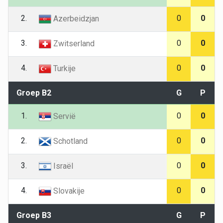
2.
0
0
Azerbeidzjan
3.
0
0
Zwitserland
4.
0
0
Turkije
Groep B2
G
P
1.
0
0
Servië
2.
0
0
Schotland
3.
0
0
Israël
4.
0
0
Slovakije
Groep B3
G
P