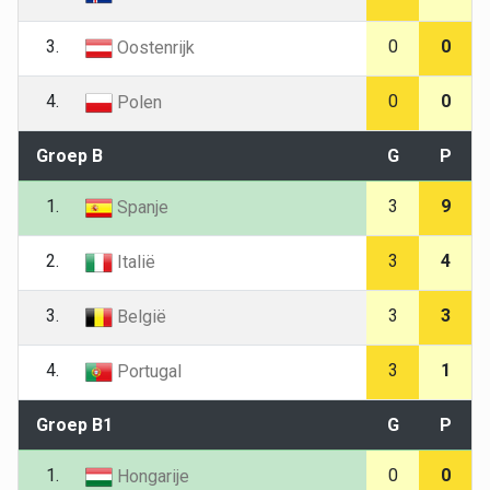
3.
0
0
Oostenrijk
4.
0
0
Polen
Groep B
G
P
1.
3
9
Spanje
2.
3
4
Italië
3.
3
3
België
4.
3
1
Portugal
Groep B1
G
P
1.
0
0
Hongarije