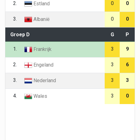
2.
0
0
Estland
3.
0
0
Albanië
Groep D
G
P
1.
3
9
Frankrijk
2.
3
6
Engeland
3.
3
3
Nederland
4.
3
0
Wales