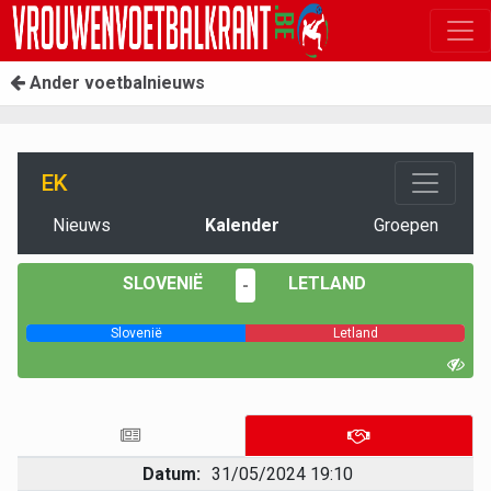
Ander voetbalnieuws
EK
Nieuws
Kalender
Groepen
SLOVENIË
LETLAND
-
Slovenië
Letland
Datum:
31/05/2024 19:10