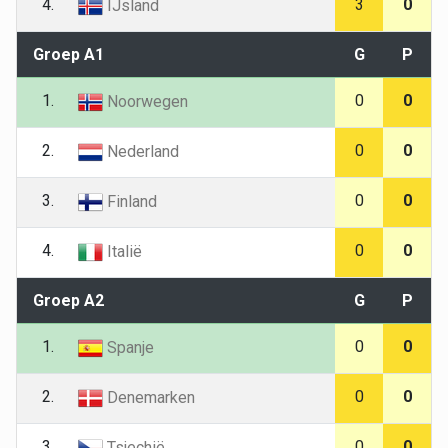
4.
3
0
IJsland
Groep A1
G
P
1.
0
0
Noorwegen
2.
0
0
Nederland
3.
0
0
Finland
4.
0
0
Italië
Groep A2
G
P
1.
0
0
Spanje
2.
0
0
Denemarken
3.
0
0
Tsjechië