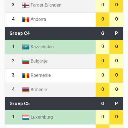
3.
0
0
Faroër Eilanden
4.
0
0
Andorra
Groep C4
G
P
1.
0
0
Kazachstan
2.
0
0
Bulgarije
3.
0
0
Roemenië
4.
0
0
Armenië
Groep C5
G
P
1.
0
0
Luxemburg