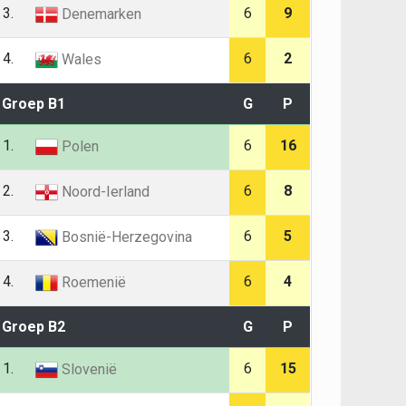
3.
6
9
Denemarken
4.
6
2
Wales
Groep B1
G
P
1.
6
16
Polen
2.
6
8
Noord-Ierland
3.
6
5
Bosnië-Herzegovina
4.
6
4
Roemenië
Groep B2
G
P
1.
6
15
Slovenië