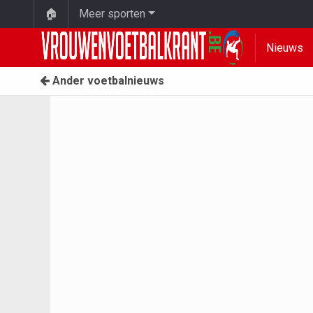
🏠
Meer sporten
Nieuws
Ander voetbalnieuws