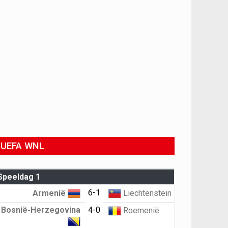
UEFA WNL
Speeldag 1
6-1
Armenië
Liechtenstein
Bosnië-Herzegovina
4-0
Roemenië