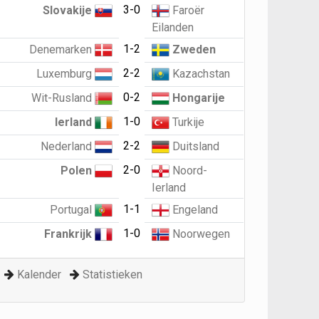
3-0
Slovakije
Faroër
Eilanden
1-2
Denemarken
Zweden
2-2
Luxemburg
Kazachstan
0-2
Wit-Rusland
Hongarije
1-0
Ierland
Turkije
2-2
Nederland
Duitsland
2-0
Polen
Noord-
Ierland
1-1
Portugal
Engeland
1-0
Frankrijk
Noorwegen
Kalender
Statistieken