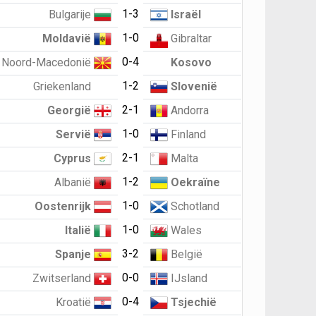
1-3
Bulgarije
Israël
1-0
Moldavië
Gibraltar
0-4
Noord-Macedonië
Kosovo
1-2
Griekenland
Slovenië
2-1
Georgië
Andorra
1-0
Servië
Finland
2-1
Cyprus
Malta
1-2
Albanië
Oekraïne
1-0
Oostenrijk
Schotland
1-0
Italië
Wales
3-2
Spanje
België
0-0
Zwitserland
IJsland
0-4
Kroatië
Tsjechië