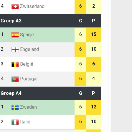
4.
6
2
Zwitserland
Groep A3
G
P
1.
6
15
Spanje
2.
6
10
Engeland
3.
6
6
België
4.
6
4
Portugal
Groep A4
G
P
1.
6
12
Zweden
2.
6
10
Italië