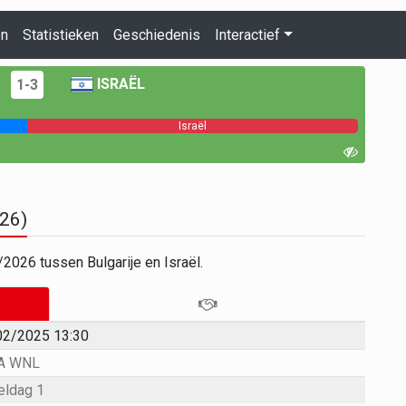
en
Statistieken
Geschiedenis
Interactief
ISRAËL
1-3
Israël
026)
026 tussen Bulgarije en Israël.
02/2025 13:30
A WNL
eldag 1