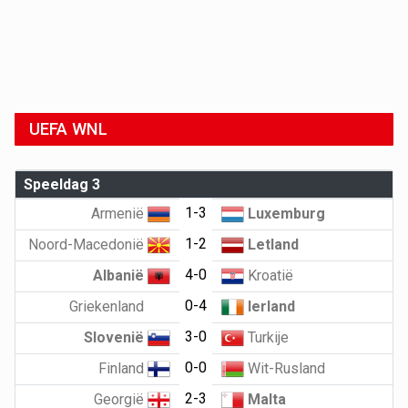
UEFA WNL
Speeldag 3
1-3
Armenië
Luxemburg
1-2
Noord-Macedonië
Letland
4-0
Albanië
Kroatië
0-4
Griekenland
Ierland
3-0
Slovenië
Turkije
0-0
Finland
Wit-Rusland
2-3
Georgië
Malta