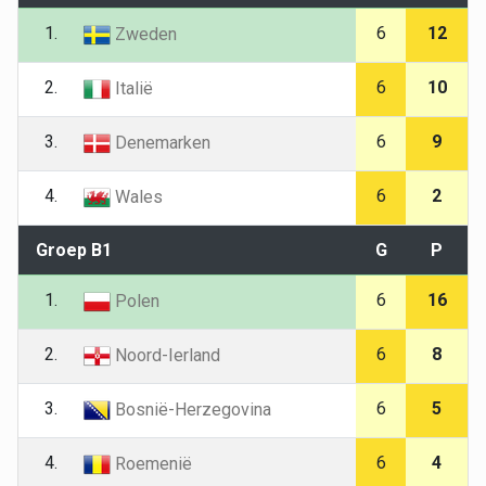
1.
6
12
Zweden
2.
6
10
Italië
3.
6
9
Denemarken
4.
6
2
Wales
Groep B1
G
P
1.
6
16
Polen
2.
6
8
Noord-Ierland
3.
6
5
Bosnië-Herzegovina
4.
6
4
Roemenië