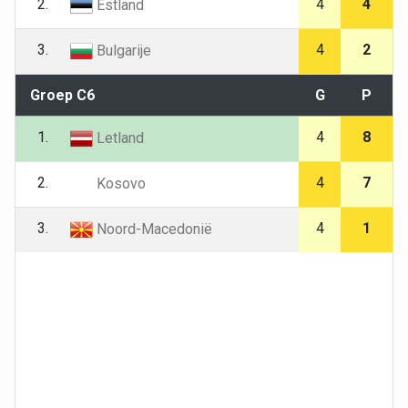
2.
4
4
Estland
3.
4
2
Bulgarije
Groep C6
G
P
1.
4
8
Letland
2.
4
7
Kosovo
3.
4
1
Noord-Macedonië