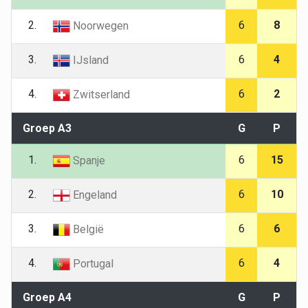
2.
6
8
Noorwegen
3.
6
4
IJsland
4.
6
2
Zwitserland
Groep A3
G
P
1.
6
15
Spanje
2.
6
10
Engeland
3.
6
6
België
4.
6
4
Portugal
Groep A4
G
P