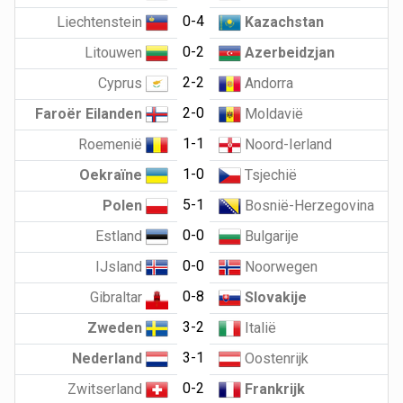
0-4
Liechtenstein
Kazachstan
0-2
Litouwen
Azerbeidzjan
2-2
Cyprus
Andorra
2-0
Faroër Eilanden
Moldavië
1-1
Roemenië
Noord-Ierland
1-0
Oekraïne
Tsjechië
5-1
Polen
Bosnië-Herzegovina
0-0
Estland
Bulgarije
0-0
IJsland
Noorwegen
0-8
Gibraltar
Slovakije
3-2
Zweden
Italië
3-1
Nederland
Oostenrijk
0-2
Zwitserland
Frankrijk