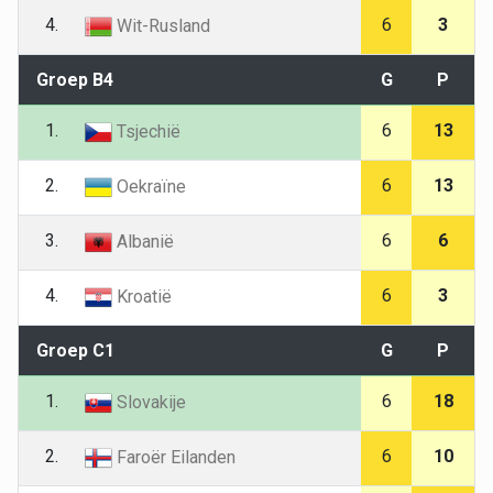
4.
6
3
Wit-Rusland
Groep B4
G
P
1.
6
13
Tsjechië
2.
6
13
Oekraïne
3.
6
6
Albanië
4.
6
3
Kroatië
Groep C1
G
P
1.
6
18
Slovakije
2.
6
10
Faroër Eilanden