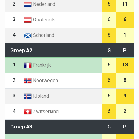
2.
6
11
Nederland
3.
6
6
Oostenrijk
4.
6
1
Schotland
Groep A2
G
P
1.
6
18
Frankrijk
2.
6
8
Noorwegen
3.
6
4
IJsland
4.
6
2
Zwitserland
Groep A3
G
P