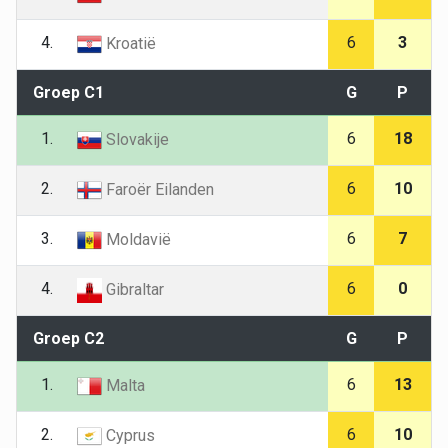
4.
6
3
Kroatië
Groep C1
G
P
1.
6
18
Slovakije
2.
6
10
Faroër Eilanden
3.
6
7
Moldavië
4.
6
0
Gibraltar
Groep C2
G
P
1.
6
13
Malta
2.
6
10
Cyprus