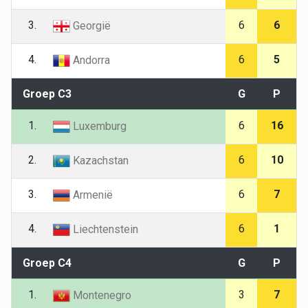
3.
6
6
Georgië
4.
6
5
Andorra
Groep C3
G
P
1.
6
16
Luxemburg
2.
6
10
Kazachstan
3.
6
7
Armenië
4.
6
1
Liechtenstein
Groep C4
G
P
1.
3
7
Montenegro