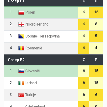
Groep B1
G
P
1.
6
16
Polen
2.
6
8
Noord-Ierland
3.
6
5
Bosnië-Herzegovina
4.
6
4
Roemenië
Groep B2
G
P
1.
6
15
Slovenië
2.
6
15
Ierland
3.
6
6
Turkije
4.
6
0
Griekenland