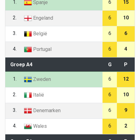
1.
6
15
Spanje
2.
6
10
Engeland
3.
6
6
België
4.
6
4
Portugal
Groep A4
G
P
1.
6
12
Zweden
2.
6
10
Italië
3.
6
9
Denemarken
4.
6
2
Wales