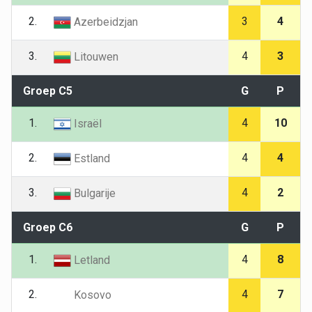
2.
3
4
Azerbeidzjan
3.
4
3
Litouwen
Groep C5
G
P
1.
4
10
Israël
2.
4
4
Estland
3.
4
2
Bulgarije
Groep C6
G
P
1.
4
8
Letland
2.
4
7
Kosovo