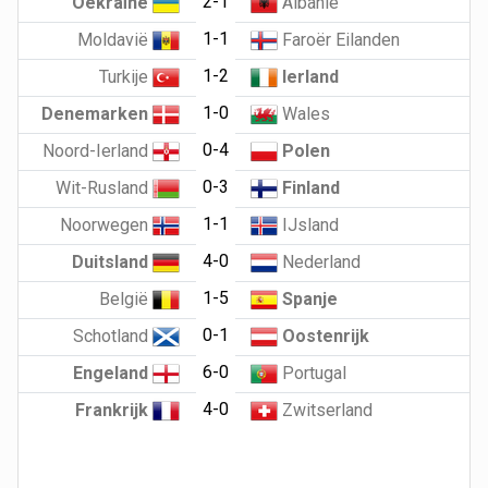
2-1
Oekraïne
Albanië
1-1
Moldavië
Faroër Eilanden
1-2
Turkije
Ierland
1-0
Denemarken
Wales
0-4
Noord-Ierland
Polen
0-3
Wit-Rusland
Finland
1-1
Noorwegen
IJsland
4-0
Duitsland
Nederland
1-5
België
Spanje
0-1
Schotland
Oostenrijk
6-0
Engeland
Portugal
4-0
Frankrijk
Zwitserland