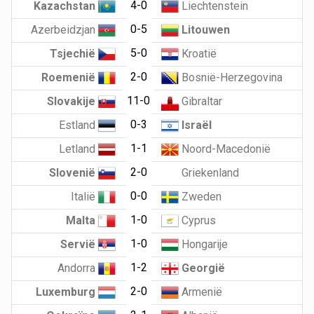
4-0
Kazachstan
Liechtenstein
0-5
Azerbeidzjan
Litouwen
5-0
Tsjechië
Kroatië
2-0
Roemenië
Bosnië-Herzegovina
11-0
Slovakije
Gibraltar
0-3
Estland
Israël
1-1
Letland
Noord-Macedonië
2-0
Slovenië
Griekenland
0-0
Italië
Zweden
1-0
Malta
Cyprus
1-0
Servië
Hongarije
1-2
Andorra
Georgië
2-0
Luxemburg
Armenië