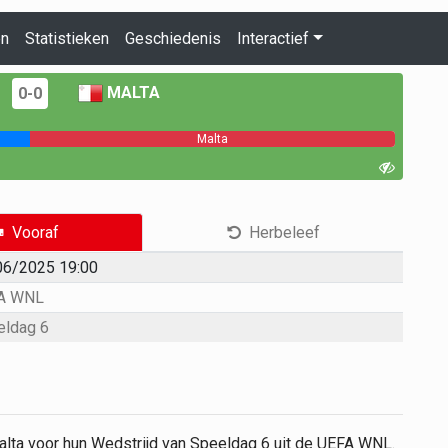
en
Statistieken
Geschiedenis
Interactief
MALTA
0-0
Malta
Vooraf
Herbeleef
06/2025 19:00
A WNL
eldag 6
Malta voor hun Wedstrijd van Speeldag 6 uit de UEFA WNL.