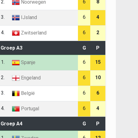
2.
6
8
Noorwegen
3.
6
4
IJsland
4.
6
2
Zwitserland
Groep A3
G
P
1.
6
15
Spanje
2.
6
10
Engeland
3.
6
6
België
4.
6
4
Portugal
Groep A4
G
P
1.
6
12