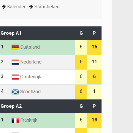
Kalender
Statistieken
Groep A1
G
P
1.
6
16
Duitsland
2.
6
11
Nederland
3.
6
6
Oostenrijk
4.
6
1
Schotland
Groep A2
G
P
1.
6
18
Frankrijk