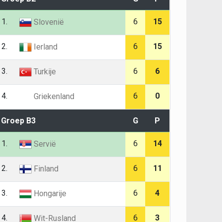
1.
6
15
Slovenië
2.
6
15
Ierland
3.
6
6
Turkije
4.
6
0
Griekenland
Groep B3
G
P
1.
6
14
Servië
2.
6
11
Finland
3.
6
4
Hongarije
4.
6
3
Wit-Rusland