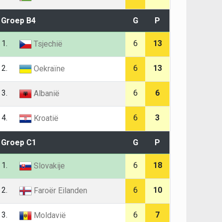
Groep B4
G
P
1.
6
13
Tsjechië
2.
6
13
Oekraïne
3.
6
6
Albanië
4.
6
3
Kroatië
Groep C1
G
P
1.
6
18
Slovakije
2.
6
10
Faroër Eilanden
3.
6
7
Moldavië