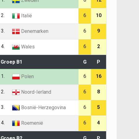
Zweden
2.
6
10
Italië
3.
6
9
Denemarken
4.
6
2
Wales
Groep B1
G
P
1.
6
16
Polen
2.
6
8
Noord-Ierland
3.
6
5
Bosnië-Herzegovina
4.
6
4
Roemenië
Groep B2
G
P