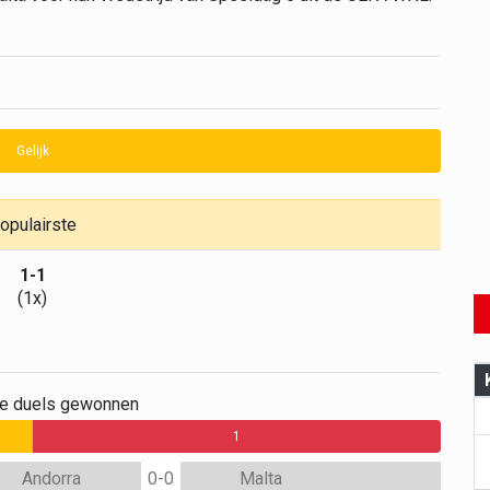
Gelijk
opulairste
1-1
(1x)
ge duels gewonnen
1
Andorra
0-0
Malta