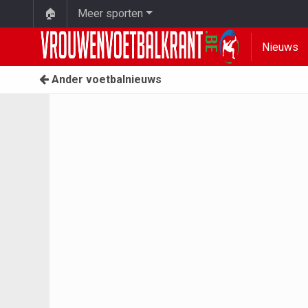
🏠
Meer sporten
Nieuws
Ander voetbalnieuws