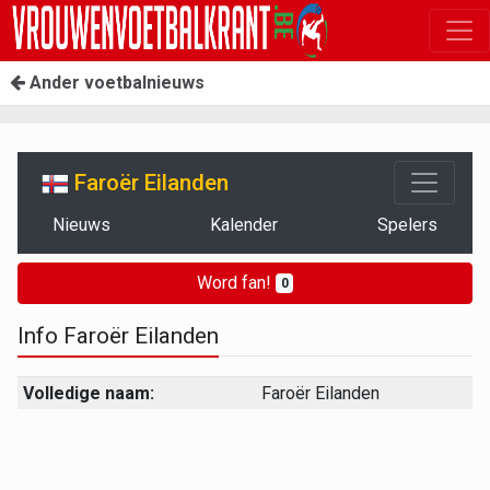
Ander voetbalnieuws
Faroër Eilanden
Nieuws
Kalender
Spelers
Word fan!
0
Info Faroër Eilanden
Volledige naam:
Faroër Eilanden