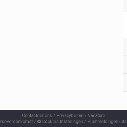
Contacteer ons
/
Privacybeleid
/
Vacature
ersovereenkomst
/
Cookies Instellingen
/
Pushmeldingen uits