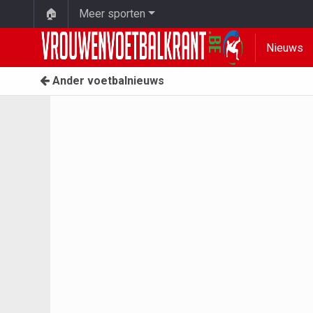
🏠
Meer sporten
Nieuws
Ander voetbalnieuws