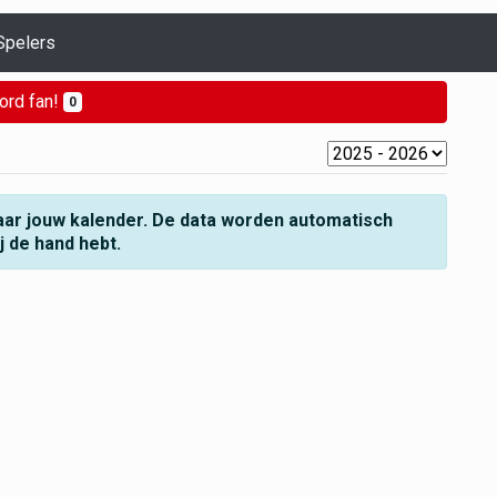
Spelers
ord fan!
0
aar jouw kalender. De data worden automatisch
ij de hand hebt.