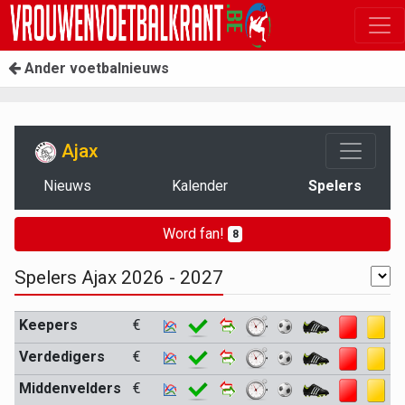
Ander voetbalnieuws
Ajax
Nieuws
Kalender
Spelers
Word fan!
8
Spelers Ajax 2026 - 2027
Keepers
€
Verdedigers
€
Middenvelders
€