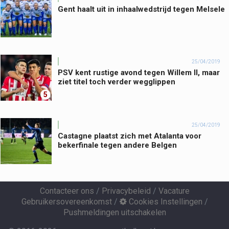
Gent haalt uit in inhaalwedstrijd tegen Melsele
25/04/2019
PSV kent rustige avond tegen Willem II, maar
ziet titel toch verder wegglippen
5
25/04/2019
Castagne plaatst zich met Atalanta voor
bekerfinale tegen andere Belgen
Contacteer ons
/
Privacybeleid
/
Vacature
Gebruikersovereenkomst
/
Cookies Instellingen
/
Pushmeldingen uitschakelen