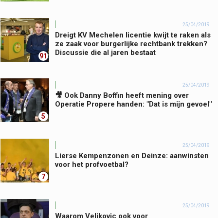
25/04/2019
Dreigt KV Mechelen licentie kwijt te raken als
ze zaak voor burgerlijke rechtbank trekken?
Discussie die al jaren bestaat
91
25/04/2019
🎥 Ook Danny Boffin heeft mening over
Operatie Propere handen: "Dat is mijn gevoel"
5
25/04/2019
Lierse Kempenzonen en Deinze: aanwinsten
voor het profvoetbal?
7
25/04/2019
Waarom Veljkovic ook voor