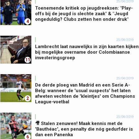
25/04/2019
Toenemende kritiek op jeugdreeksen: "Play-
offs bij de jeugd is slechte zaak" & "Jeugd
ongeduldig? Clubs zetten hen onder druk"
4
25/04/2019
Lambrecht laat nauwelijks in zijn kaarten kijken
bij mogelijke overname door Colombiaanse
investeringsgroep
11
25/04/2019
De derde ploeg van Madrid en een Serie A-
Belg: wanneer de 'usual suspects' het laten
afweten vechten de 'kleintjes' om Champions
2
League-voetbal
25/04/2019
🎥 Stalen zenuwen! Maak kennis met de
'Bauthéac', een penalty die nóg gedurfder is
dan een Panenka
6