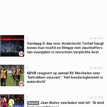
25/04/2019
Vandaag D-day voor Anderlecht: forfait hangt
boven hun hoofd en filmpje met slachtoffers
van vuurpijlen is misschien verplichte kost
16
25/04/2019
KBVB reageert op aanval KV Mechelen over
"betrokken seizoen": "Het bondsreglement is
waterdicht"
60
25/04/2019
Jean Butez overladen met lof: "Ik vind
Reactie