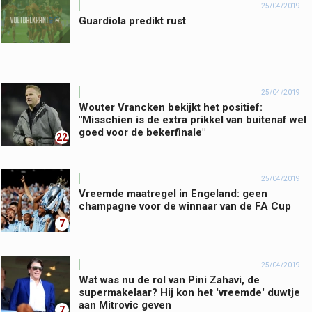
25/04/2019
Guardiola predikt rust
25/04/2019
Wouter Vrancken bekijkt het positief:
"Misschien is de extra prikkel van buitenaf wel
goed voor de bekerfinale"
22
25/04/2019
Vreemde maatregel in Engeland: geen
champagne voor de winnaar van de FA Cup
7
25/04/2019
Wat was nu de rol van Pini Zahavi, de
supermakelaar? Hij kon het 'vreemde' duwtje
aan Mitrovic geven
7