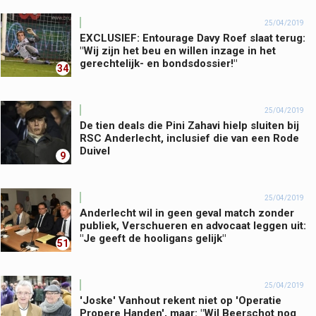
25/04/2019
EXCLUSIEF: Entourage Davy Roef slaat terug:
"Wij zijn het beu en willen inzage in het
gerechtelijk- en bondsdossier!"
34
25/04/2019
De tien deals die Pini Zahavi hielp sluiten bij
RSC Anderlecht, inclusief die van een Rode
Duivel
9
25/04/2019
Anderlecht wil in geen geval match zonder
publiek, Verschueren en advocaat leggen uit:
"Je geeft de hooligans gelijk"
51
25/04/2019
'Joske' Vanhout rekent niet op 'Operatie
Propere Handen', maar: "Wil Beerschot nog