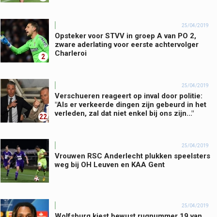
25/04/2019
Opsteker voor STVV in groep A van PO 2,
zware aderlating voor eerste achtervolger
Charleroi
2
25/04/2019
Verschueren reageert op inval door politie:
"Als er verkeerde dingen zijn gebeurd in het
verleden, zal dat niet enkel bij ons zijn..."
22
25/04/2019
Vrouwen RSC Anderlecht plukken speelsters
weg bij OH Leuven en KAA Gent
25/04/2019
Wolfsburg kiest bewust rugnummer 19 van