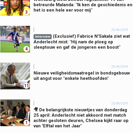
betreurde Malanda: "Ik ken de geschiedenis en
het is een hele eer voor mij"
3
25/04/2019
(Exclusief) Fabrice N'Sakala ziet wat
Interview
Anderlecht mist: "Hij nam de ploeg op
sleeptouw en gaf de jongeren een boost"
4
25/04/2019
Nieuwe veiligheidsmaatregel in bondsgebouw
uit angst voor "enkele heethoofden"
11
25/04/2019
🎥 De belangrijkste nieuwtjes van donderdag
25 april: Anderlecht niet akkoord met match
achter gesloten deuren, Chelsea kijkt raar op
1
van 'Elftal van het Jaar'