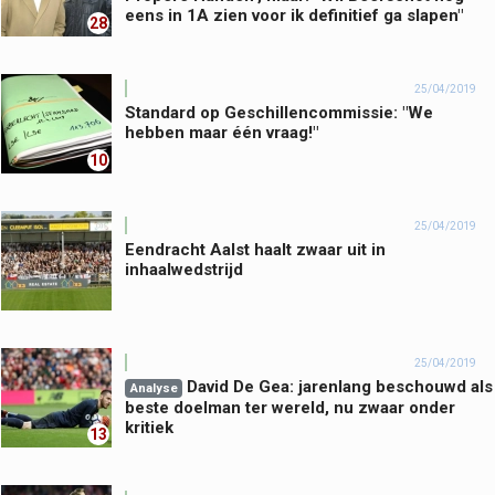
eens in 1A zien voor ik definitief ga slapen"
28
25/04/2019
Standard op Geschillencommissie: "We
hebben maar één vraag!"
10
25/04/2019
Eendracht Aalst haalt zwaar uit in
inhaalwedstrijd
25/04/2019
David De Gea: jarenlang beschouwd als
Analyse
beste doelman ter wereld, nu zwaar onder
kritiek
13