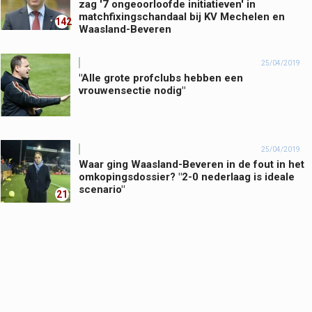
zag '7 ongeoorloofde initiatieven' in
matchfixingschandaal bij KV Mechelen en
142
Waasland-Beveren
25/04/2019
"Alle grote profclubs hebben een
vrouwensectie nodig"
25/04/2019
Waar ging Waasland-Beveren in de fout in het
omkopingsdossier? "2-0 nederlaag is ideale
scenario"
21