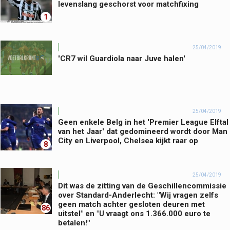
levenslang geschorst voor matchfixing
1
25/04/2019
'CR7 wil Guardiola naar Juve halen'
25/04/2019
Geen enkele Belg in het 'Premier League Elftal
van het Jaar' dat gedomineerd wordt door Man
City en Liverpool, Chelsea kijkt raar op
8
25/04/2019
Dit was de zitting van de Geschillencommissie
over Standard-Anderlecht: "Wij vragen zelfs
geen match achter gesloten deuren met
86
uitstel" en "U vraagt ons 1.366.000 euro te
betalen!"