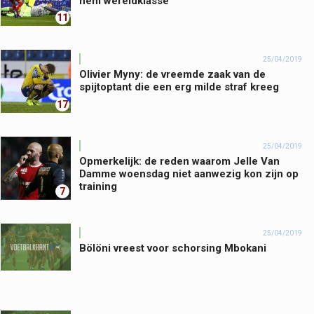
hem wereldklasse"
11
25/04/2019
Olivier Myny: de vreemde zaak van de
spijtoptant die een erg milde straf kreeg
17
25/04/2019
Opmerkelijk: de reden waarom Jelle Van
Damme woensdag niet aanwezig kon zijn op
training
7
25/04/2019
Bölöni vreest voor schorsing Mbokani