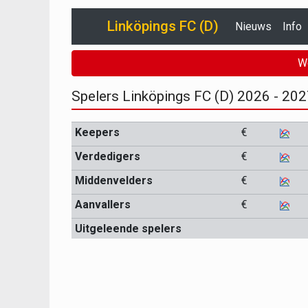
Linköpings FC (D)
Nieuws
Info
W
Spelers Linköpings FC (D) 2026 - 20
Keepers
€
Verdedigers
€
Middenvelders
€
Aanvallers
€
Uitgeleende spelers