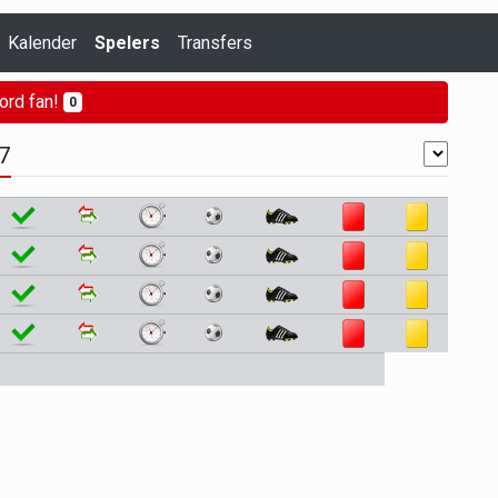
Kalender
Spelers
Transfers
ord fan!
0
27