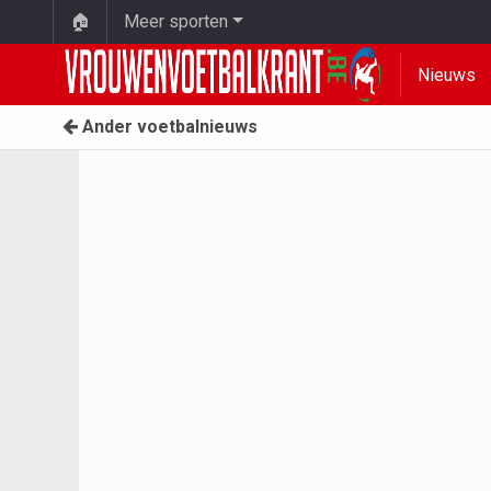
🏠
Meer sporten
Nieuws
Ander voetbalnieuws