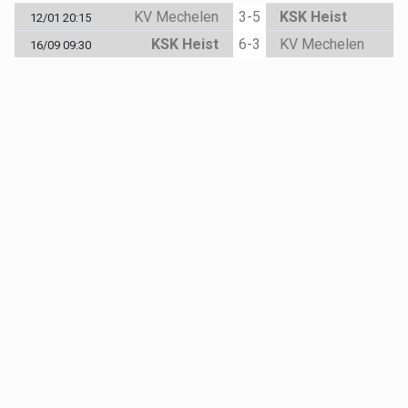
KV Mechelen
3-5
KSK Heist
12/01 20:15
KSK Heist
6-3
KV Mechelen
16/09 09:30