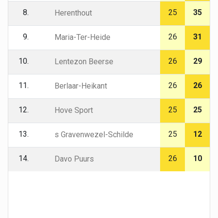
8.
25
35
Herenthout
9.
26
31
Maria-Ter-Heide
10.
26
29
Lentezon Beerse
11.
26
26
Berlaar-Heikant
12.
25
25
Hove Sport
13.
25
12
s Gravenwezel-Schilde
14.
26
10
Davo Puurs