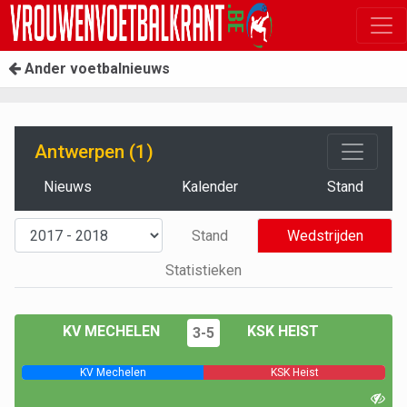
Ander voetbalnieuws
Antwerpen (1)
Nieuws
Kalender
Stand
Stand
Wedstrijden
Statistieken
KV MECHELEN
KSK HEIST
3-5
KV Mechelen
KSK Heist