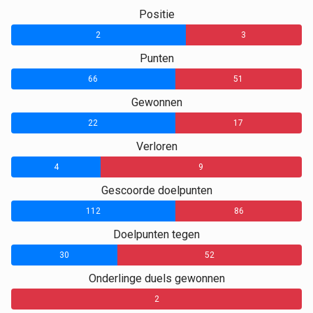
Positie
2
3
Punten
66
51
Gewonnen
22
17
Verloren
4
9
Gescoorde doelpunten
112
86
Doelpunten tegen
30
52
Onderlinge duels gewonnen
0
0
2