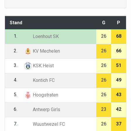
Stand
G
P
1.
26
68
Loenhout SK
2.
26
66
KV Mechelen
3.
26
51
KSK Heist
4.
26
49
Kontich FC
5.
26
43
Hoogstraten
6.
23
42
Antwerp Girls
7.
26
37
Wuustwezel FC