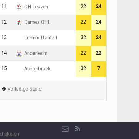
11.
22
24
OH Leuven
12.
22
24
Dames OHL
13.
32
24
Lommel United
14.
22
22
Anderlecht
15.
32
7
Achterbroek
Volledige stand
chakelen