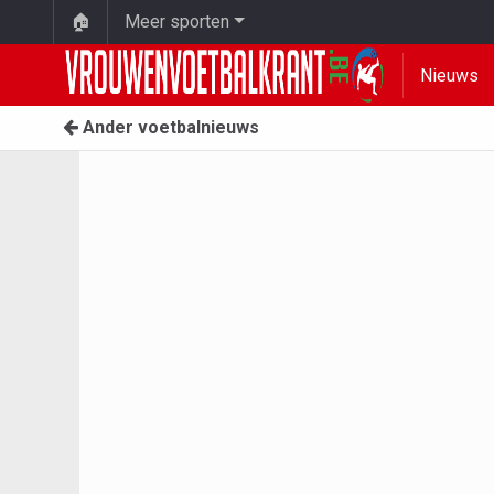
🏠
Meer sporten
Nieuws
Ander voetbalnieuws