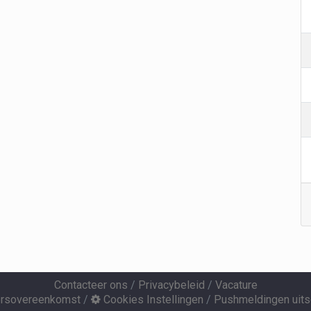
Contacteer ons
/
Privacybeleid
/
Vacature
ersovereenkomst
/
Cookies Instellingen
/
Pushmeldingen uits