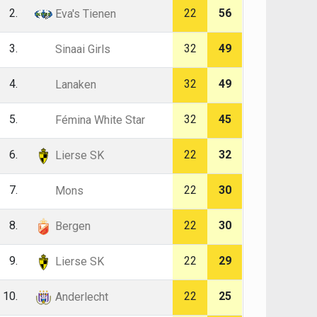
2.
22
56
Eva's Tienen
3.
32
49
Sinaai Girls
4.
32
49
Lanaken
5.
32
45
Fémina White Star
6.
22
32
Lierse SK
7.
22
30
Mons
8.
22
30
Bergen
9.
22
29
Lierse SK
10.
22
25
Anderlecht