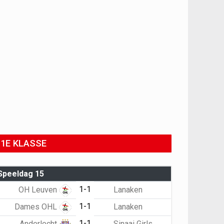
1E KLASSE
Speeldag 15
1-1
OH Leuven
Lanaken
1-1
Dames OHL
Lanaken
1-1
Anderlecht
Sinaai Girls