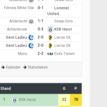
Fémina White Star
0-1
Lommel
United
1-1
Anderlecht
Sinaai Girls
0-3
Achterbroek
KSK Heist
2-0
Gent Ladies
Lierse SK
2-0
Gent Ladies
Lierse SK
2-2
Mons
Eva's Tienen
Kalender
Statistieken
Stand
G
P
1.
32
70
KSK Heist