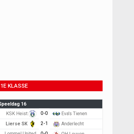
1E KLASSE
Speeldag 16
0-0
KSK Heist
Eva's Tienen
2-1
Lierse SK
Anderlecht
Lommel United
0-0
OH Leuven