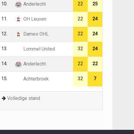
10.
22
25
Anderlecht
11.
22
24
OH Leuven
12.
22
24
Dames OHL
13.
32
24
Lommel United
14.
22
22
Anderlecht
15.
32
7
Achterbroek
Volledige stand