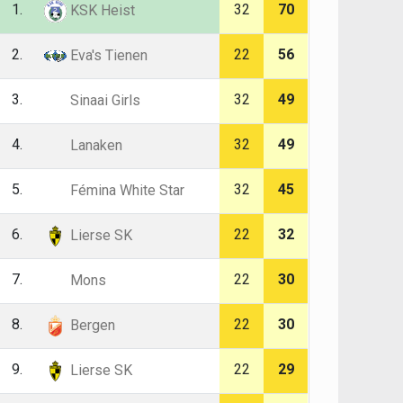
1.
32
70
KSK Heist
2.
22
56
Eva's Tienen
3.
32
49
Sinaai Girls
4.
32
49
Lanaken
5.
32
45
Fémina White Star
6.
22
32
Lierse SK
7.
22
30
Mons
8.
22
30
Bergen
9.
22
29
Lierse SK