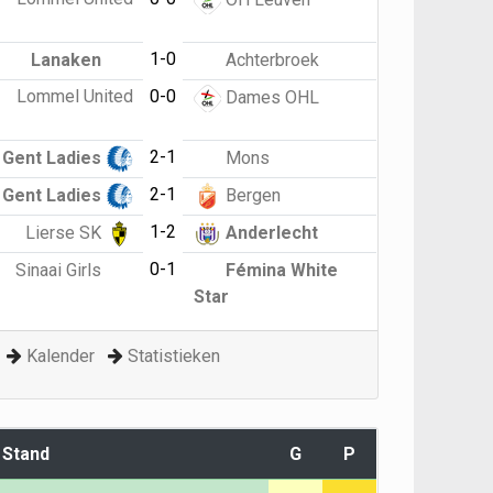
1-0
Lanaken
Achterbroek
Lommel United
0-0
Dames OHL
2-1
Gent Ladies
Mons
2-1
Gent Ladies
Bergen
1-2
Lierse SK
Anderlecht
0-1
Sinaai Girls
Fémina White
Star
Kalender
Statistieken
Stand
G
P