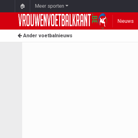
🏠
Meer sporten
Nieuws
Ander voetbalnieuws